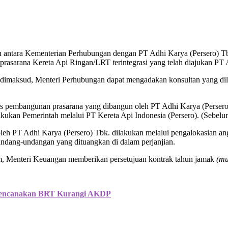
antara Kementerian Perhubungan dengan PT Adhi Karya (Persero) Tbk. p
prasarana Kereta Api Ringan/LRT
t
erintegrasi yang telah diajukan PT
dimaksud, Menteri Perhubungan dapat mengadakan konsultan yang dila
as pembangunan prasarana yang dibangun oleh PT Adhi Karya (Persero
ukan Pemerintah melalui PT Kereta Api Indonesia (Persero). (Sebelum
h PT Adhi Karya (Persero) Tbk. dilakukan melalui pengalokasian angg
rundang-undangan yang dituangkan di dalam perjanjian.
m, Menteri Keuangan memberikan persetujuan kontrak tahun jamak
(mu
Rencanakan BRT Kurangi AKDP