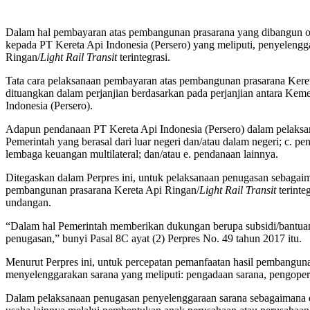
Dalam hal pembayaran atas pembangunan prasarana yang dibangun ole
kepada PT Kereta Api Indonesia (Persero) yang meliputi, penyeleng
Ringan/
Light Rail Transit
terintegrasi.
Tata cara pelaksanaan pembayaran atas pembangunan prasarana Kere
dituangkan dalam perjanjian berdasarkan pada perjanjian antara Ke
Indonesia (Persero).
Adapun pendanaan PT Kereta Api Indonesia (Persero) dalam pelaksan
Pemerintah yang berasal dari luar negeri dan/atau dalam negeri; c. p
lembaga keuangan multilateral; dan/atau e. pendanaan lainnya.
Ditegaskan dalam Perpres ini, untuk pelaksanaan penugasan sebagai
pembangunan prasarana Kereta Api Ringan/
Light Rail Transit
terinte
undangan.
“Dalam hal Pemerintah memberikan dukungan berupa subsidi/bantuan
penugasan,” bunyi Pasal 8C ayat (2) Perpres No. 49 tahun 2017 itu.
Menurut Perpres ini, untuk percepatan pemanfaatan hasil pembangun
menyelenggarakan sarana yang meliputi: pengadaan sarana, pengopera
Dalam pelaksanaan penugasan penyelenggaraan sarana sebagaimana di