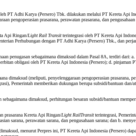
h PT Adhi Karya (Persero) Tbk. dilakukan melalui PT Kereta Api Ind
garaan pengoperasian prasarana, perawatan prasarana, dan pengusaha
ta Api Ringan/
Light Rail Transit
terintegrasi oleh PT Kereta Api Indone
menterian Perhubungan dengan PT Adhi Karya (Persero) Tbk., dan perj
aan penugasan sebagaimana dimaksud dalam Pasal 8A, terdiri dari: a.
enerbitan obligasi oleh PT Kereta Api Indonesia (Persero); d. pinjaman
mana dimaksud (meliputi, penyelenggaraan pengoperasian prasarana, p
grasi), Pemerintah memberikan dukungan berupa subsidi/bantuan dan/ata
 sebagaimana dimaksud, perhitungan besaran subsidi/bantuan mempert
an prasarana Kereta Api Ringan/
Light RailTransit
terintegrasi, Pemeri
sian sarana, perawatan sarana, dan pengusahaan sarana; dan b. menyele
maksud, menurut Perpres ini, PT Kereta Api Indonesia (Persero) dapa