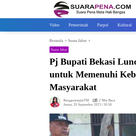
Langsung
ke
konten
Video
Pemerintah
Parpol
Kultural
Beranda
Suara Jabar
Suara Jabar
Pj Bupati Bekasi Lun
untuk Memenuhi Kebu
Masyarakat
RenggotempleTM
2 Min Baca
Jumat, 29 September 2023 | 10:50