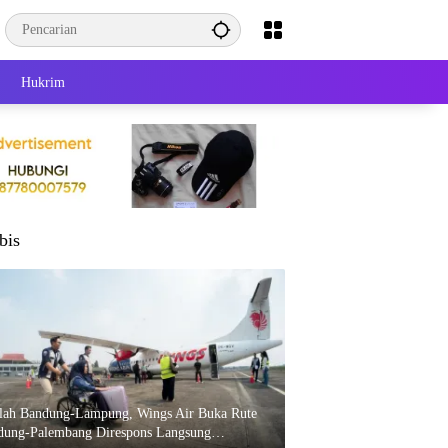
Hukrim
bis
elah Bandung-Lampung, Wings Air Buka Rute
dung-Palembang Direspons Langsung