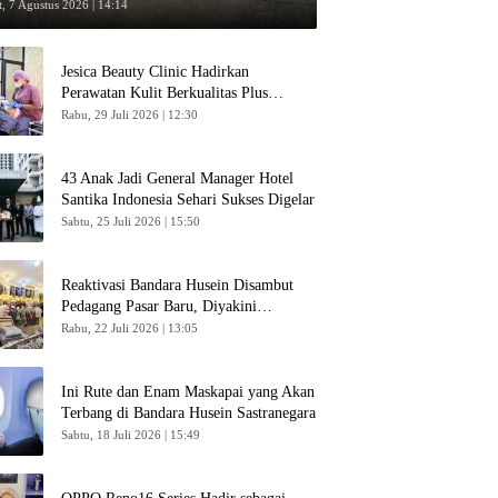
umpang
, 7 Agustus 2026 | 14:14
Jesica Beauty Clinic Hadirkan
Perawatan Kulit Berkualitas Plus
Konsultasi Gratis
Rabu, 29 Juli 2026 | 12:30
43 Anak Jadi General Manager Hotel
Santika Indonesia Sehari Sukses Digelar
Sabtu, 25 Juli 2026 | 15:50
Reaktivasi Bandara Husein Disambut
Pedagang Pasar Baru, Diyakini
Bangkitkan Kembali Ekonomi Bandung
Rabu, 22 Juli 2026 | 13:05
Ini Rute dan Enam Maskapai yang Akan
Terbang di Bandara Husein Sastranegara
Sabtu, 18 Juli 2026 | 15:49