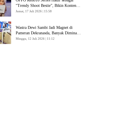
OPPO Reno16 Series Hadir sebagai
“Trendy Shoot Bestie”, Bikin Konten
Kreator Makin Betah
Jumat, 17 Juli 2026 | 15:58
Wastra Dewi Sambi Jadi Magnet di
Pameran Dekranasda, Banyak Diminati
Pengunjung
Minggu, 12 Juli 2026 | 11:12