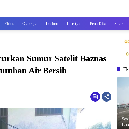
Ekbis
Olahraga
Intekno
Lifestyle
Pena Kita
Sejarah
curkan Sumur Satelit Baznas
tuhan Air Bersih
Ek
Set
Ban