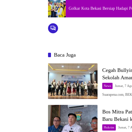
Golkar Kota Bekasi Bersiap Hadapi 
Baca Juga
Cegah Bullyi
Sekolah Ama
News
Jumat, 7 Ag
Suarapena.com, BEK
Bos Mitra Pa
Baru Bekasi k
Hukrim
Jumat, 7 