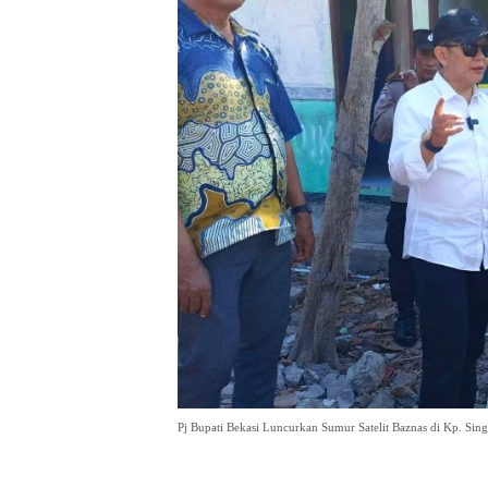
Pj Bupati Bekasi Luncurkan Sumur Satelit Baznas di Kp. Si