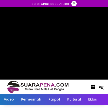
Langsung
×
Scroll Untuk Baca Artikel
ke
konten
Video
Pemerintah
Parpol
Kultural
Ekbis
O