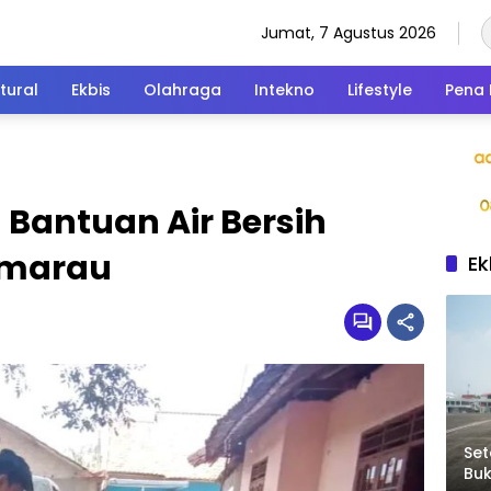
Jumat, 7 Agustus 2026
tural
Ekbis
Olahraga
Intekno
Lifestyle
Pena 
 Bantuan Air Bersih
emarau
Ek
Set
Bu