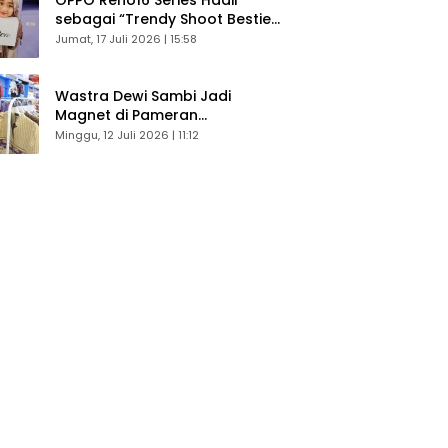
sebagai “Trendy Shoot Bestie”,
Bikin Konten Kreator Makin
Jumat, 17 Juli 2026 | 15:58
Betah
Wastra Dewi Sambi Jadi
Magnet di Pameran
Dekranasda, Banyak Diminati
Minggu, 12 Juli 2026 | 11:12
Pengunjung