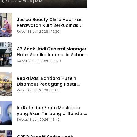
respons Langsung Penumpang
t, 7 Agustus 2026 | 14:14
Jesica Beauty Clinic Hadirkan
Perawatan Kulit Berkualitas
Plus Konsultasi Gratis
Rabu, 29 Juli 2026 | 12:30
43 Anak Jadi General Manager
Hotel Santika Indonesia Sehari
Sukses Digelar
Sabtu, 25 Juli 2026 | 15:50
Reaktivasi Bandara Husein
Disambut Pedagang Pasar
Baru, Diyakini Bangkitkan
Rabu, 22 Juli 2026 | 13:05
Kembali Ekonomi Bandung
Ini Rute dan Enam Maskapai
yang Akan Terbang di Bandara
Husein Sastranegara
Sabtu, 18 Juli 2026 | 15:49
OPPO Reno16 Series Hadir