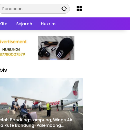
Kita
Sejarah
Hukrim
bis
elah Bandung-Lampung, Wings Air
ka Rute Bandung-Palembang