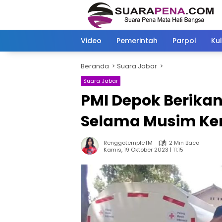
Langsung
ke
konten
Video
Pemerintah
Parpol
Kul
Beranda
Suara Jabar
Suara Jabar
PMI Depok Berikan
Selama Musim K
RenggotempleTM
2 Min Baca
Kamis, 19 Oktober 2023 | 11:15