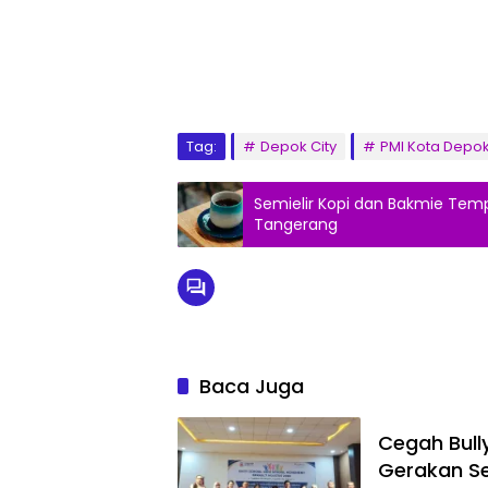
Tag:
Depok City
PMI Kota Depo
Semielir Kopi dan Bakmie Tem
Tangerang
Baca Juga
Cegah Bully
Gerakan S