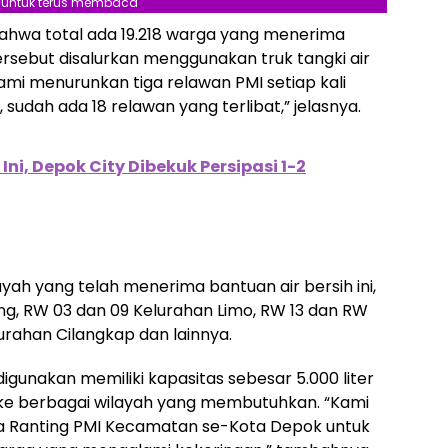
l untuk terus membaca
ahwa total ada 19.218 warga yang menerima
ersebut disalurkan menggunakan truk tangki air
kami menurunkan tiga relawan PMI setiap kali
, sudah ada 18 relawan yang terlibat,” jelasnya.
 Ini, Depok City Dibekuk Persipasi 1-2
ah yang telah menerima bantuan air bersih ini,
ng, RW 03 dan 09 Kelurahan Limo, RW 13 dan RW
urahan Cilangkap dan lainnya.
digunakan memiliki kapasitas sebesar 5.000 liter
r ke berbagai wilayah yang membutuhkan. “Kami
a Ranting PMI Kecamatan se-Kota Depok untuk