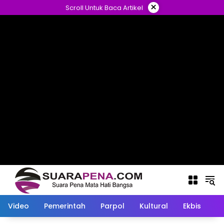
Langsung
×
Scroll Untuk Baca Artikel
ke
konten
Video
Pemerintah
Parpol
Kultural
Ekbis
O