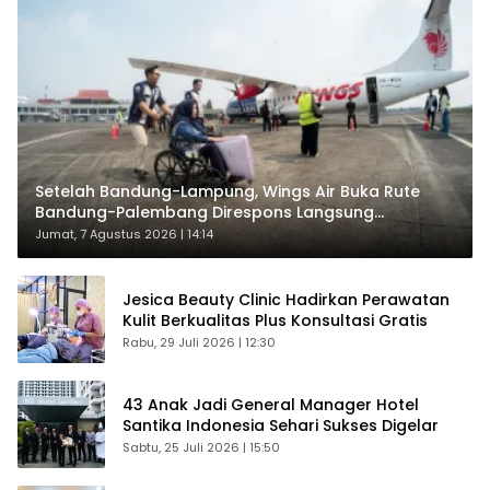
Setelah Bandung-Lampung, Wings Air Buka Rute
Bandung-Palembang Direspons Langsung
Penumpang
Jumat, 7 Agustus 2026 | 14:14
Jesica Beauty Clinic Hadirkan Perawatan
Kulit Berkualitas Plus Konsultasi Gratis
Rabu, 29 Juli 2026 | 12:30
43 Anak Jadi General Manager Hotel
Santika Indonesia Sehari Sukses Digelar
Sabtu, 25 Juli 2026 | 15:50