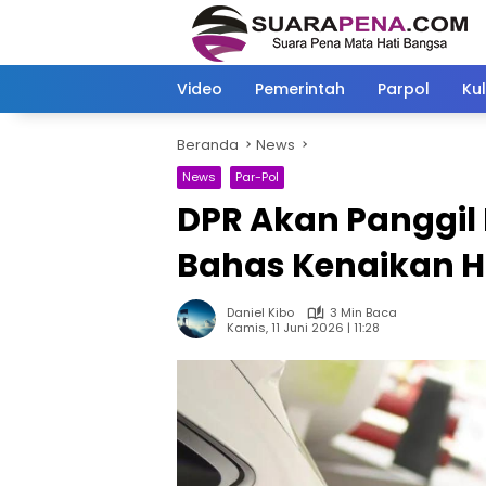
Langsung
ke
konten
Video
Pemerintah
Parpol
Kul
Beranda
News
News
Par-Pol
DPR Akan Panggil
Bahas Kenaikan 
Daniel Kibo
3 Min Baca
Kamis, 11 Juni 2026 | 11:28