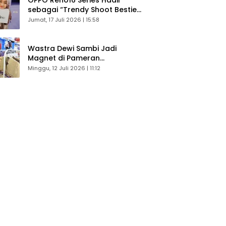
sebagai “Trendy Shoot Bestie”,
Bikin Konten Kreator Makin
Jumat, 17 Juli 2026 | 15:58
Betah
Wastra Dewi Sambi Jadi
Magnet di Pameran
Dekranasda, Banyak Diminati
Minggu, 12 Juli 2026 | 11:12
Pengunjung