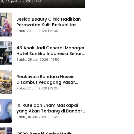
respons Langsung Penumpang
t, 7 Agustus 2026 | 14:14
Jesica Beauty Clinic Hadirkan
Perawatan Kulit Berkualitas
Plus Konsultasi Gratis
Rabu, 29 Juli 2026 | 12:30
43 Anak Jadi General Manager
Hotel Santika Indonesia Sehari
Sukses Digelar
Sabtu, 25 Juli 2026 | 15:50
Reaktivasi Bandara Husein
Disambut Pedagang Pasar
Baru, Diyakini Bangkitkan
Rabu, 22 Juli 2026 | 13:05
Kembali Ekonomi Bandung
Ini Rute dan Enam Maskapai
yang Akan Terbang di Bandara
Husein Sastranegara
Sabtu, 18 Juli 2026 | 15:49
OPPO Reno16 Series Hadir