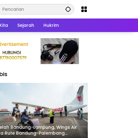
Kita
Sejarah
Hukrim
bis
elah Bandung-Lampung, Wings Air
ka Rute Bandung-Palembang