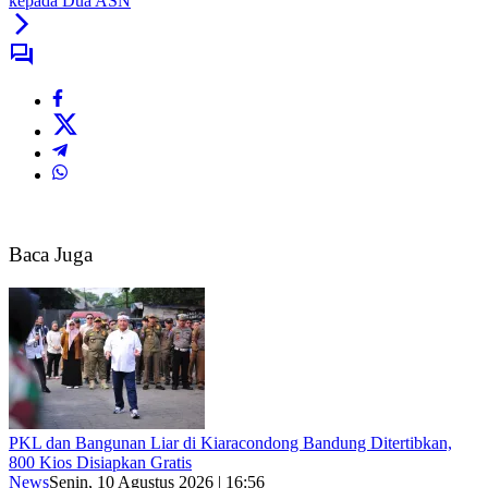
kepada Dua ASN
Baca Juga
PKL dan Bangunan Liar di Kiaracondong Bandung Ditertibkan,
800 Kios Disiapkan Gratis
News
Senin, 10 Agustus 2026 | 16:56