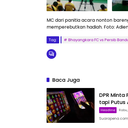
MC dari panitia acara nonton bare
memperebutkan hadiah. Foto: Adie
Tag:
Bhayangkara FC vs Persib Band
Baca Juga
DPR Minta P
tapi Putus 
Headline
Rabu,
Suarapena.com, 