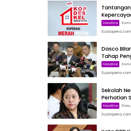
Tantangan 
Kepercayaa
Headline
Kamis,
Suarapena.com, 
Dasco Bilan
Tahap Peny
Headline
Kamis
Suarapena.com,
Sekolah Ne
Perhatian 
Headline
Rabu, 
Suarapena.com,