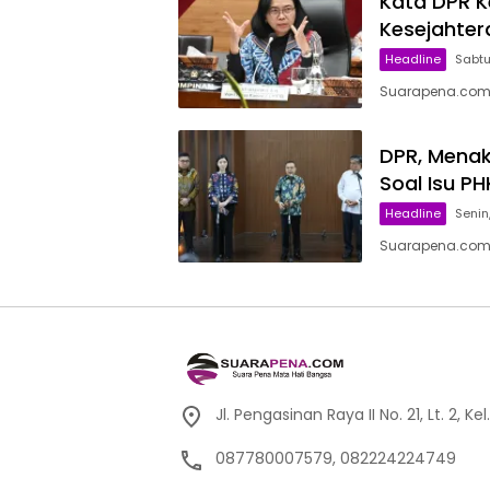
Kata DPR K
Kesejahter
Headline
Sabtu,
Suarapena.com, 
DPR, Menak
Soal Isu PH
Headline
Senin,
Suarapena.com, 
Jl. Pengasinan Raya II No. 21, Lt. 2,
087780007579, 082224224749