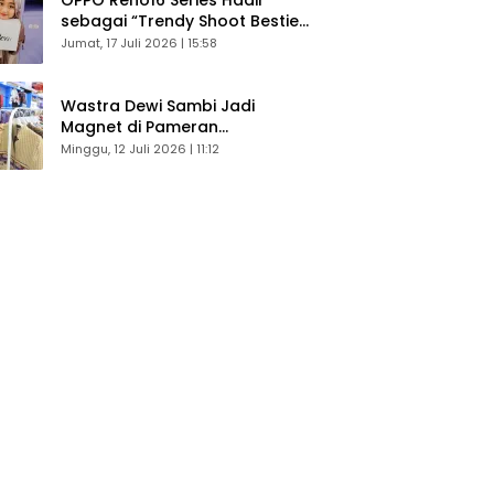
sebagai “Trendy Shoot Bestie”,
Bikin Konten Kreator Makin
Jumat, 17 Juli 2026 | 15:58
Betah
Wastra Dewi Sambi Jadi
Magnet di Pameran
Dekranasda, Banyak Diminati
Minggu, 12 Juli 2026 | 11:12
Pengunjung