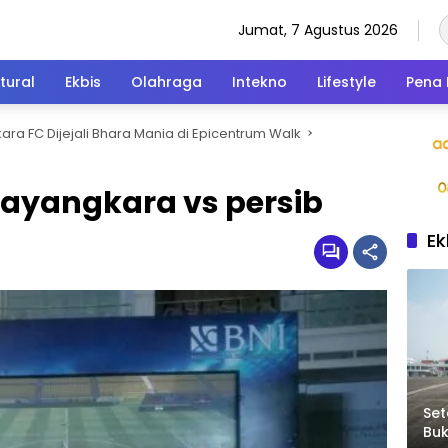
Jumat, 7 Agustus 2026
tural
Ekbis
Olahraga
Intekno
Lifestyle
Pena 
ra FC Dijejali Bhara Mania di Epicentrum Walk
ayangkara vs persib
Ek
Set
Bu