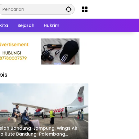
Kita
Sejarah
Hukrim
bis
elah Bandung-Lampung, Wings Air
ka Rute Bandung-Palembang