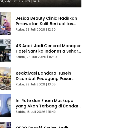
respons Langsung Penumpang
t, 7 Agustus 2026 | 14:14
Jesica Beauty Clinic Hadirkan
Perawatan Kulit Berkualitas
Plus Konsultasi Gratis
Rabu, 29 Juli 2026 | 12:30
43 Anak Jadi General Manager
Hotel Santika Indonesia Sehari
Sukses Digelar
Sabtu, 25 Juli 2026 | 15:50
Reaktivasi Bandara Husein
Disambut Pedagang Pasar
Baru, Diyakini Bangkitkan
Rabu, 22 Juli 2026 | 13:05
Kembali Ekonomi Bandung
Ini Rute dan Enam Maskapai
yang Akan Terbang di Bandara
Husein Sastranegara
Sabtu, 18 Juli 2026 | 15:49
OPPO Reno16 Series Hadir