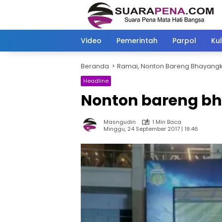
Langsung
ke
konten
Video
Pemerintah
Parpol
Kul
Beranda
Ramai, Nonton Bareng Bhayangka
Headline
Nonton bareng bh
Masngudin
1 Min Baca
Minggu, 24 September 2017 | 19:46