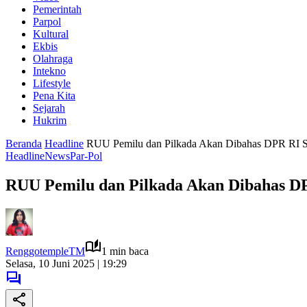
Pemerintah
Parpol
Kultural
Ekbis
Olahraga
Intekno
Lifestyle
Pena Kita
Sejarah
Hukrim
Beranda
Headline
RUU Pemilu dan Pilkada Akan Dibahas DPR RI S
Headline
News
Par-Pol
RUU Pemilu dan Pilkada Akan Dibahas DP
RenggotempleTM
1 min baca
Selasa, 10 Juni 2025 | 19:29