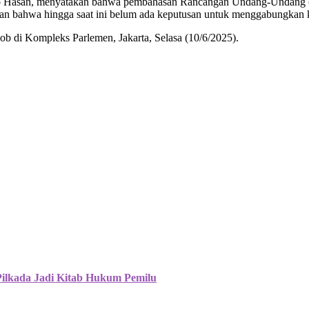
b Hasan, menyatakan bahwa pembahasan Rancangan Undang-Undang 
askan bahwa hingga saat ini belum ada keputusan untuk menggabungkan
b di Kompleks Parlemen, Jakarta, Selasa (10/6/2025).
Pilkada Jadi Kitab Hukum Pemilu