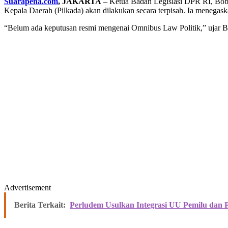
Suarapena.com
, JAKARTA
– Ketua Badan Legislasi DPR RI, Bo
Kepala Daerah (Pilkada) akan dilakukan secara terpisah. Ia meneg
“Belum ada keputusan resmi mengenai Omnibus Law Politik,” ujar Bo
Advertisement
Berita Terkait:
Perludem Usulkan Integrasi UU Pemilu dan 