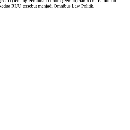
(RUU) tentang Pemilihan Umum (Pemilu) dan RUU Pemilihan
 kedua RUU tersebut menjadi Omnibus Law Politik.