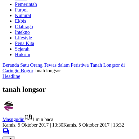
Pemerintah
Parpol
Kultural
Ekbis
Olahraga
Intekno
Lifestyle
Pena Kita
Sejarah
Hukrim
Beranda
Satu Orang Tewas dalam Peristiwa Tanah Longsor di
Caringin Bogor
tanah longsor
Headline
tanah longsor
Masngudin
1 min baca
Kamis, 5 Oktober 2017 | 13:30
Kamis, 5 Oktober 2017 | 13:32