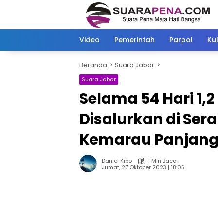
Langsung
ke
konten
Video
Pemerintah
Parpol
Kul
Beranda
Suara Jabar
Suara Jabar
Selama 54 Hari 1,2 
Disalurkan di Se
Kemarau Panjan
Daniel Kibo
1 Min Baca
Jumat, 27 Oktober 2023 | 18:05