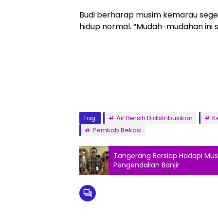
Budi berharap musim kemarau sege
hidup normal. “Mudah-mudahan ini s
Tag:
Air Bersih Didistribusikan
K
Pemkab Bekasi
Tangerang Bersiap Hadapi M
Pengendalian Banjir