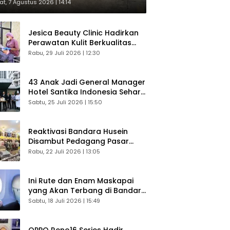
respons Langsung Penumpang
t, 7 Agustus 2026 | 14:14
Jesica Beauty Clinic Hadirkan
Perawatan Kulit Berkualitas
Plus Konsultasi Gratis
Rabu, 29 Juli 2026 | 12:30
43 Anak Jadi General Manager
Hotel Santika Indonesia Sehari
Sukses Digelar
Sabtu, 25 Juli 2026 | 15:50
Reaktivasi Bandara Husein
Disambut Pedagang Pasar
Baru, Diyakini Bangkitkan
Rabu, 22 Juli 2026 | 13:05
Kembali Ekonomi Bandung
Ini Rute dan Enam Maskapai
yang Akan Terbang di Bandara
Husein Sastranegara
Sabtu, 18 Juli 2026 | 15:49
OPPO Reno16 Series Hadir