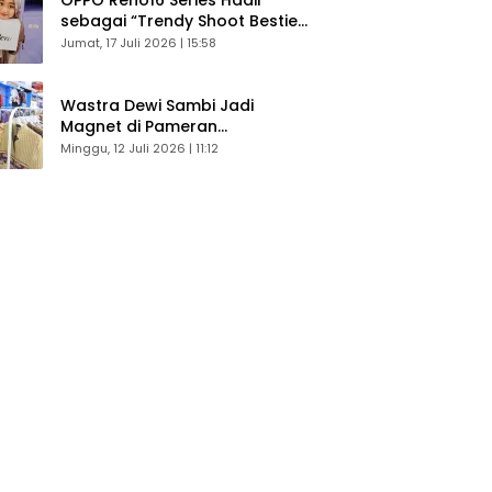
sebagai “Trendy Shoot Bestie”,
Bikin Konten Kreator Makin
Jumat, 17 Juli 2026 | 15:58
Betah
Wastra Dewi Sambi Jadi
Magnet di Pameran
Dekranasda, Banyak Diminati
Minggu, 12 Juli 2026 | 11:12
Pengunjung