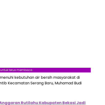
l untuk terus membaca
enuhi kebutuhan air bersih masyarakat di
rantib Kecamatan Serang Baru, Muhamad Budi
n Anggaran Rutilahu Kabupaten Bekasi Jadi