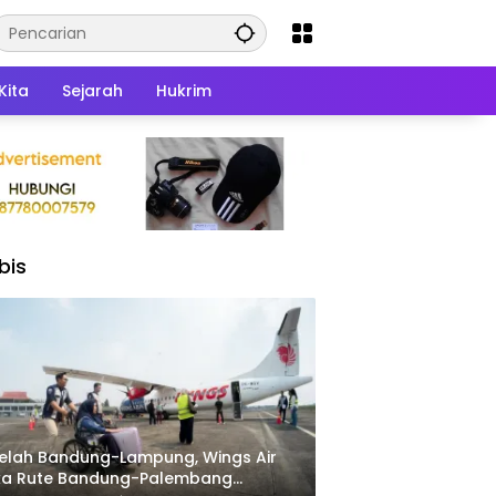
Kita
Sejarah
Hukrim
bis
elah Bandung-Lampung, Wings Air
ka Rute Bandung-Palembang