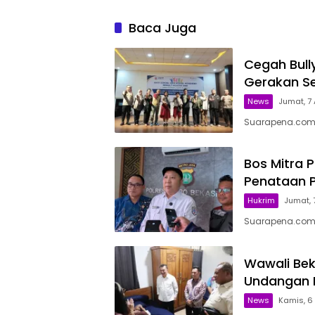
Baca Juga
Cegah Bully
Gerakan S
News
Jumat, 7 
Suarapena.com,
Bos Mitra 
Penataan Pa
Hukrim
Jumat, 
Suarapena.com, 
Wawali Bek
Undangan P
News
Kamis, 6 