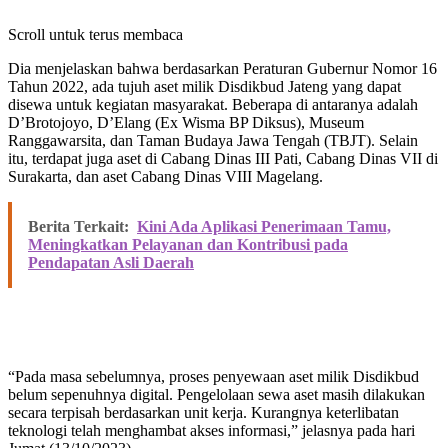
Scroll untuk terus membaca
Dia menjelaskan bahwa berdasarkan Peraturan Gubernur Nomor 16
Tahun 2022, ada tujuh aset milik Disdikbud Jateng yang dapat
disewa untuk kegiatan masyarakat. Beberapa di antaranya adalah
D’Brotojoyo, D’Elang (Ex Wisma BP Diksus), Museum
Ranggawarsita, dan Taman Budaya Jawa Tengah (TBJT). Selain
itu, terdapat juga aset di Cabang Dinas III Pati, Cabang Dinas VII di
Surakarta, dan aset Cabang Dinas VIII Magelang.
Berita Terkait:
Kini Ada Aplikasi Penerimaan Tamu,
Meningkatkan Pelayanan dan Kontribusi pada
Pendapatan Asli Daerah
“Pada masa sebelumnya, proses penyewaan aset milik Disdikbud
belum sepenuhnya digital. Pengelolaan sewa aset masih dilakukan
secara terpisah berdasarkan unit kerja. Kurangnya keterlibatan
teknologi telah menghambat akses informasi,” jelasnya pada hari