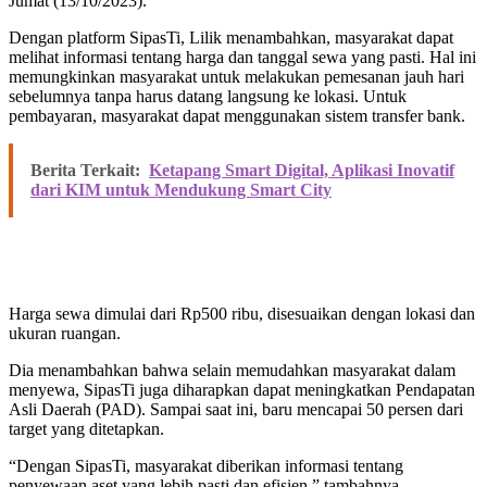
Jumat (13/10/2023).
Dengan platform SipasTi, Lilik menambahkan, masyarakat dapat
melihat informasi tentang harga dan tanggal sewa yang pasti. Hal ini
memungkinkan masyarakat untuk melakukan pemesanan jauh hari
sebelumnya tanpa harus datang langsung ke lokasi. Untuk
pembayaran, masyarakat dapat menggunakan sistem transfer bank.
Berita Terkait:
Ketapang Smart Digital, Aplikasi Inovatif
dari KIM untuk Mendukung Smart City
Harga sewa dimulai dari Rp500 ribu, disesuaikan dengan lokasi dan
ukuran ruangan.
Dia menambahkan bahwa selain memudahkan masyarakat dalam
menyewa, SipasTi juga diharapkan dapat meningkatkan Pendapatan
Asli Daerah (PAD). Sampai saat ini, baru mencapai 50 persen dari
target yang ditetapkan.
“Dengan SipasTi, masyarakat diberikan informasi tentang
penyewaan aset yang lebih pasti dan efisien,” tambahnya.