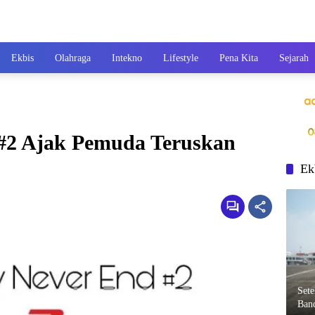
Ekbis
Olahraga
Intekno
Lifestyle
Pena Kita
Sejarah
 #2 Ajak Pemuda Teruskan
Ek
Set
Ban