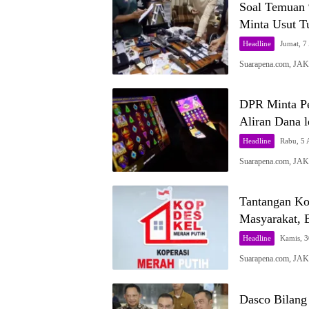
Soal Temuan 
Minta Usut T
Headline
Jumat, 7
Suarapena.com, JA
DPR Minta Pem
Aliran Dana 
Headline
Rabu, 5 
Suarapena.com, JA
Tantangan Ko
Masyarakat, B
Headline
Kamis, 3
Suarapena.com, JA
Dasco Bilang 