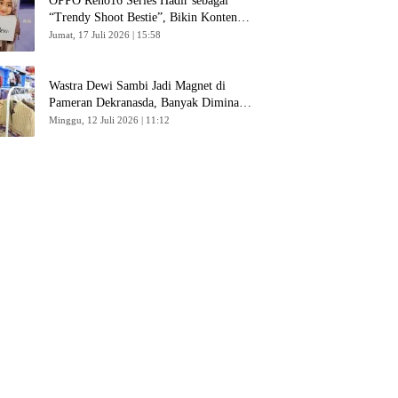
OPPO Reno16 Series Hadir sebagai
“Trendy Shoot Bestie”, Bikin Konten
Kreator Makin Betah
Jumat, 17 Juli 2026 | 15:58
Wastra Dewi Sambi Jadi Magnet di
Pameran Dekranasda, Banyak Diminati
Pengunjung
Minggu, 12 Juli 2026 | 11:12