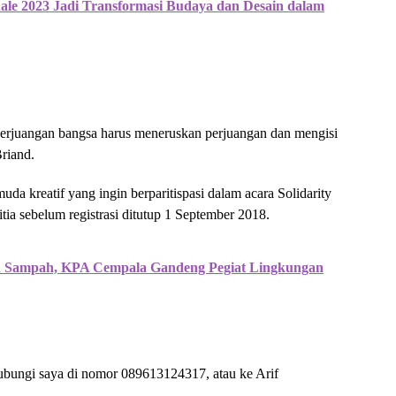
ale 2023 Jadi Transformasi Budaya dan Desain dalam
perjuangan bangsa harus meneruskan perjuangan dan mengisi
Briand.
a kreatif yang ingin berparitispasi dalam acara Solidarity
ia sebelum registrasi ditutup 1 September 2018.
 Sampah, KPA Cempala Gandeng Pegiat Lingkungan
hubungi saya di nomor 089613124317, atau ke Arif