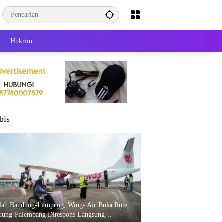
Hukrim
bis
elah Bandung-Lampung, Wings Air Buka Rute
dung-Palembang Direspons Langsung