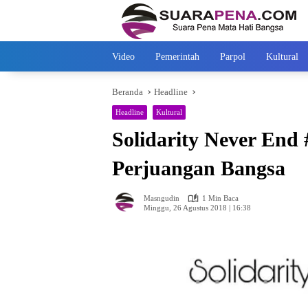
Langsung
ke
konten
Video
Pemerintah
Parpol
Kultural
Beranda
Headline
Headline
Kultural
Solidarity Never End
Perjuangan Bangsa
Masngudin
1 Min Baca
Minggu, 26 Agustus 2018 | 16:38