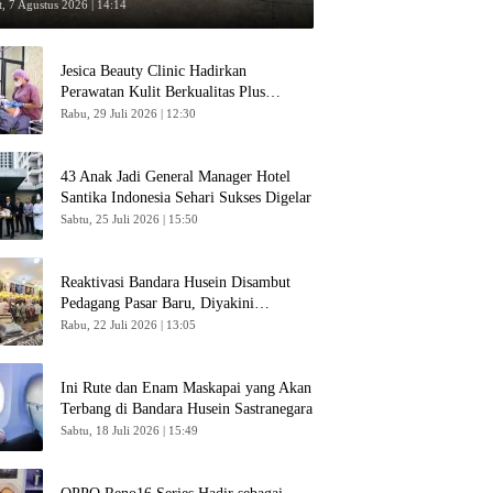
umpang
, 7 Agustus 2026 | 14:14
Jesica Beauty Clinic Hadirkan
Perawatan Kulit Berkualitas Plus
Konsultasi Gratis
Rabu, 29 Juli 2026 | 12:30
43 Anak Jadi General Manager Hotel
Santika Indonesia Sehari Sukses Digelar
Sabtu, 25 Juli 2026 | 15:50
Reaktivasi Bandara Husein Disambut
Pedagang Pasar Baru, Diyakini
Bangkitkan Kembali Ekonomi Bandung
Rabu, 22 Juli 2026 | 13:05
Ini Rute dan Enam Maskapai yang Akan
Terbang di Bandara Husein Sastranegara
Sabtu, 18 Juli 2026 | 15:49