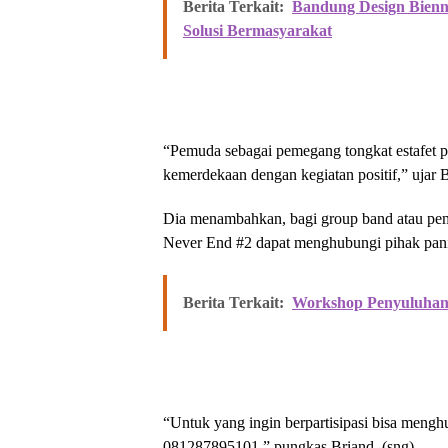
Berita Terkait:
Bandung Design Bienn
Solusi Bermasyarakat
“Pemuda sebagai pemegang tongkat estafet 
kemerdekaan dengan kegiatan positif,” ujar 
Dia menambahkan, bagi group band atau pemud
Never End #2 dapat menghubungi pihak panit
Berita Terkait:
Workshop Penyuluhan
“Untuk yang ingin berpartisipasi bisa meng
081287895101,” pungkas Briand. (sng)