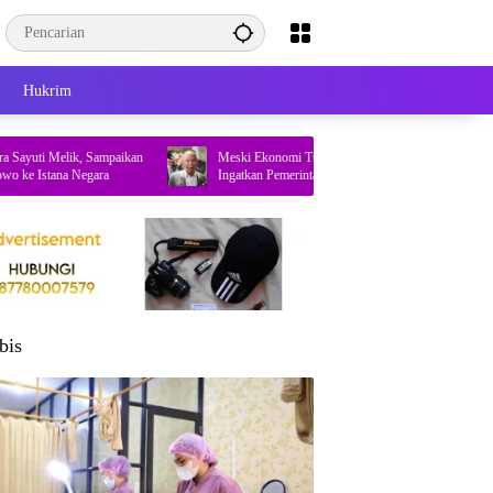
Hukrim
 Melik, Sampaikan
Meski Ekonomi Tumbuh 5,29 Persen, Banggar DPR
tana Negara
Ingatkan Pemerintah Soal Dua Hal Ini
bis