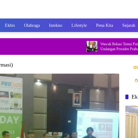
Ekbis
Olahraga
Intekno
Lifestyle
Pena Kita
Sejarah
Wawali Bekasi Temui Putra Sayuti
Undangan Presiden Prabowo ke Is
rmasi)
Ek