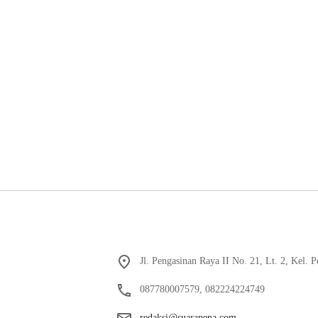
Jl. Pengasinan Raya II No. 21, Lt. 2, Kel.
087780007579, 082224224749
redaksi@suarapena.com