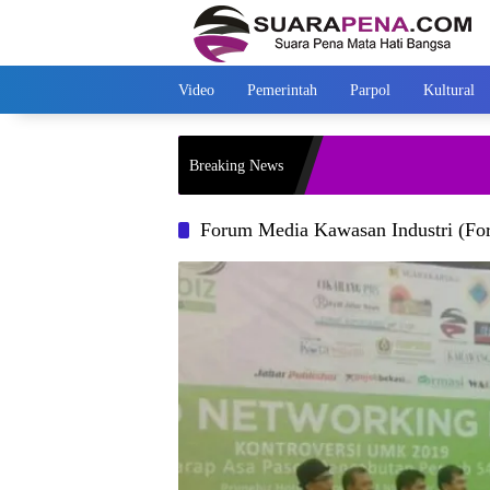
Langsung
ke
konten
Video
Pemerintah
Parpol
Kultural
Breaking News
Forum Media Kawasan Industri (Fo