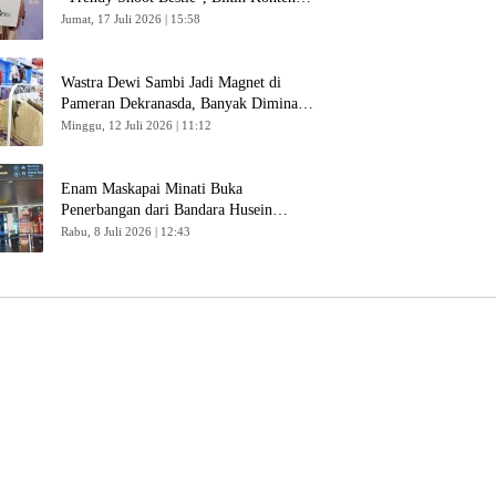
Kreator Makin Betah
Jumat, 17 Juli 2026 | 15:58
Wastra Dewi Sambi Jadi Magnet di
Pameran Dekranasda, Banyak Diminati
Pengunjung
Minggu, 12 Juli 2026 | 11:12
Enam Maskapai Minati Buka
Penerbangan dari Bandara Husein
Sastranegara
Rabu, 8 Juli 2026 | 12:43