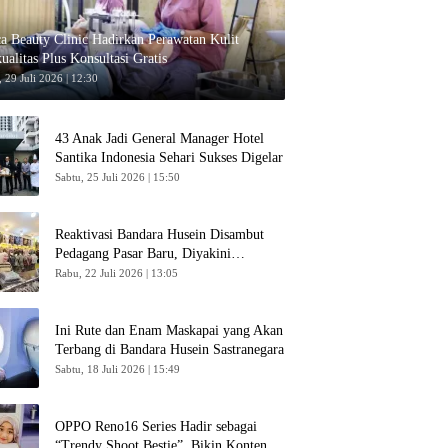
ca Beauty Clinic Hadirkan Perawatan Kulit
ualitas Plus Konsultasi Gratis
 29 Juli 2026 | 12:30
43 Anak Jadi General Manager Hotel
Santika Indonesia Sehari Sukses Digelar
Sabtu, 25 Juli 2026 | 15:50
Reaktivasi Bandara Husein Disambut
Pedagang Pasar Baru, Diyakini
Bangkitkan Kembali Ekonomi Bandung
Rabu, 22 Juli 2026 | 13:05
Ini Rute dan Enam Maskapai yang Akan
Terbang di Bandara Husein Sastranegara
Sabtu, 18 Juli 2026 | 15:49
OPPO Reno16 Series Hadir sebagai
“Trendy Shoot Bestie”, Bikin Konten