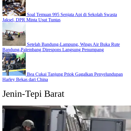
Soal Temuan 995 Senjata Api di Sekolah Swasta
Jaksel, DPR Minta Usut Tuntas
Setelah Bandung-Lampung, Wings Air Buka Rute
Bandung-Palembang Direspons Langsung Penumpang
Bea Cukai Tanjung Priok Gagalkan Penyelundupan
Harley Bekas dari China
Jenin-Tepi Barat