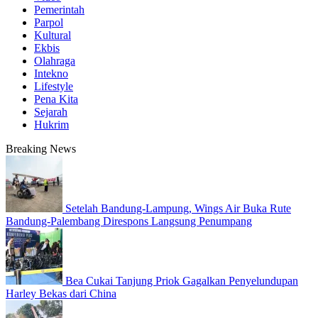
Pemerintah
Parpol
Kultural
Ekbis
Olahraga
Intekno
Lifestyle
Pena Kita
Sejarah
Hukrim
Breaking News
Setelah Bandung-Lampung, Wings Air Buka Rute
Bandung-Palembang Direspons Langsung Penumpang
Bea Cukai Tanjung Priok Gagalkan Penyelundupan
Harley Bekas dari China