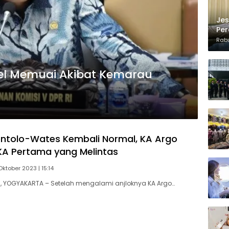
Jes
Per
Kon
Rabu
 Rel Memuai Akibat Kemarau
Sentolo-Wates Kembali Normal, KA Argo
KA Pertama yang Melintas
Oktober 2023 | 15:14
 YOGYAKARTA – Setelah mengalami anjloknya KA Argo…