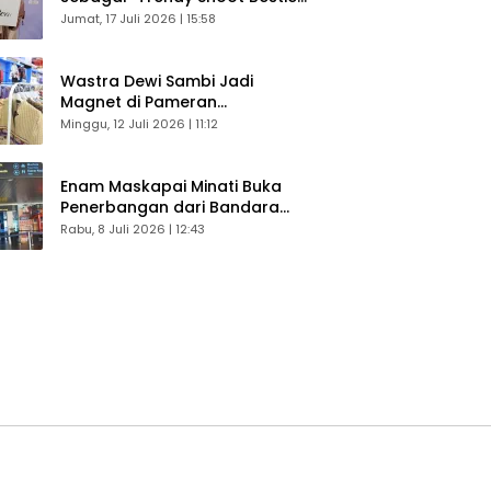
Bikin Konten Kreator Makin
Jumat, 17 Juli 2026 | 15:58
Betah
Wastra Dewi Sambi Jadi
Magnet di Pameran
Dekranasda, Banyak Diminati
Minggu, 12 Juli 2026 | 11:12
Pengunjung
Enam Maskapai Minati Buka
Penerbangan dari Bandara
Husein Sastranegara
Rabu, 8 Juli 2026 | 12:43