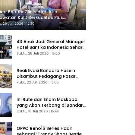
ica Beauty Clinic Hadirkan
awatan Kulit Berkualitas Plus
sultasi Gratis
, 29 Juli 2026 | 12:30
43 Anak Jadi General Manager
Hotel Santika Indonesia Sehari
Sukses Digelar
Sabtu, 25 Juli 2026 | 15:50
Reaktivasi Bandara Husein
Disambut Pedagang Pasar
Baru, Diyakini Bangkitkan
Rabu, 22 Juli 2026 | 13:05
Kembali Ekonomi Bandung
Ini Rute dan Enam Maskapai
yang Akan Terbang di Bandara
Husein Sastranegara
Sabtu, 18 Juli 2026 | 15:49
OPPO Reno16 Series Hadir
sebagai “Trendy Shoot Bestie”,