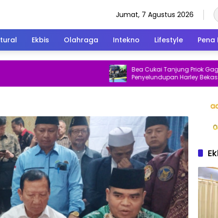
Jumat, 7 Agustus 2026
tural
Ekbis
Olahraga
Intekno
Lifestyle
Pena 
Bea Cukai Tanjung Priok Gagalkan
Penyelundupan Harley Bekas dari C
Ek