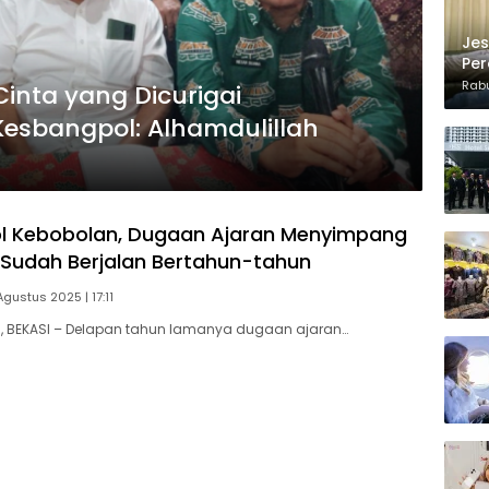
Jes
Per
Kon
Rabu
inta yang Dicurigai
esbangpol: Alhamdulillah
l Kebobolan, Dugaan Ajaran Menyimpang
’ Sudah Berjalan Bertahun-tahun
Agustus 2025 | 17:11
 BEKASI – Delapan tahun lamanya dugaan ajaran…