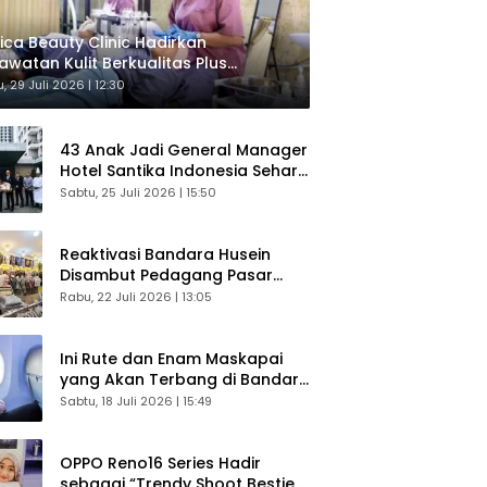
ica Beauty Clinic Hadirkan
awatan Kulit Berkualitas Plus
sultasi Gratis
, 29 Juli 2026 | 12:30
43 Anak Jadi General Manager
Hotel Santika Indonesia Sehari
Sukses Digelar
Sabtu, 25 Juli 2026 | 15:50
Reaktivasi Bandara Husein
Disambut Pedagang Pasar
Baru, Diyakini Bangkitkan
Rabu, 22 Juli 2026 | 13:05
Kembali Ekonomi Bandung
Ini Rute dan Enam Maskapai
yang Akan Terbang di Bandara
Husein Sastranegara
Sabtu, 18 Juli 2026 | 15:49
OPPO Reno16 Series Hadir
sebagai “Trendy Shoot Bestie”,