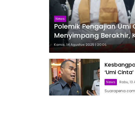
News
Polemik Pengajian Umi C
Menyimpang Berakhir, K
Kamis, 14 Agustus 2025 | 20:05
Kesbangpo
‘Umi Cinta
News
Rabu, 13 
Suarapena.com,