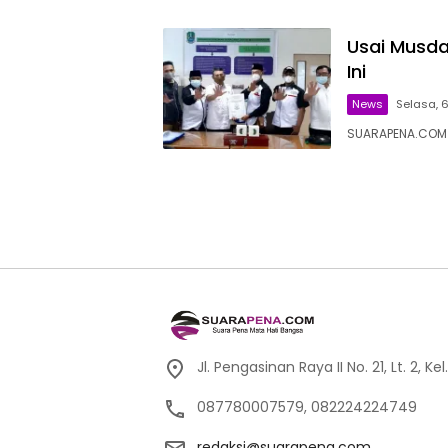
Usai Musda 
Ini
News
Selasa, 6 
SUARAPENA.COM –
Jl. Pengasinan Raya II No. 21, Lt. 2,
087780007579, 082224224749
redaksi@suarapena.com