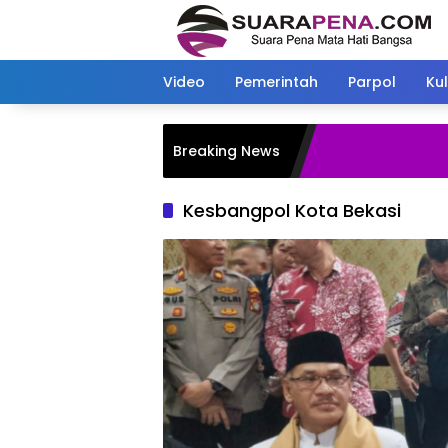
Langsung
ke
konten
Video
Pemerintah
Parpol
Kul
Breaking News
Kesbangpol Kota Bekasi