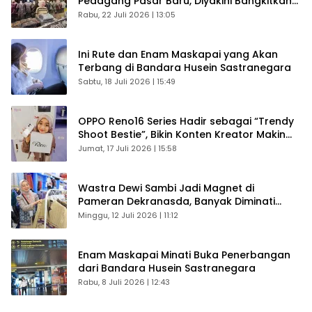
Pedagang Pasar Baru, Diyakini Bangkitkan
Kembali Ekonomi Bandung
Rabu, 22 Juli 2026 | 13:05
Ini Rute dan Enam Maskapai yang Akan
Terbang di Bandara Husein Sastranegara
Sabtu, 18 Juli 2026 | 15:49
OPPO Reno16 Series Hadir sebagai “Trendy
Shoot Bestie”, Bikin Konten Kreator Makin
Betah
Jumat, 17 Juli 2026 | 15:58
Wastra Dewi Sambi Jadi Magnet di
Pameran Dekranasda, Banyak Diminati
Pengunjung
Minggu, 12 Juli 2026 | 11:12
Enam Maskapai Minati Buka Penerbangan
dari Bandara Husein Sastranegara
Rabu, 8 Juli 2026 | 12:43