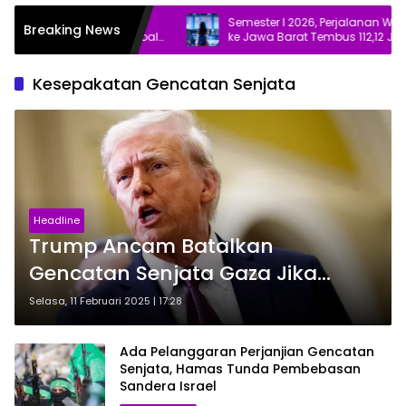
uh 5,29 Persen,
Semester I 2026, Perjalanan Wisatawan
Breaking News
an Pemerintah Soal
ke Jawa Barat Tembus 112,12 Juta
Kesepakatan Gencatan Senjata
Headline
Trump Ancam Batalkan
Gencatan Senjata Gaza Jika…
Selasa, 11 Februari 2025 | 17:28
Ada Pelanggaran Perjanjian Gencatan
Senjata, Hamas Tunda Pembebasan
Sandera Israel