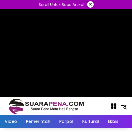
Langsung
×
Scroll Untuk Baca Artikel
ke
konten
Video
Pemerintah
Parpol
Kultural
Ekbis
O