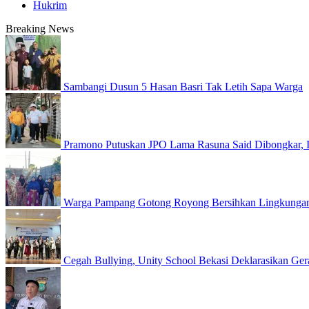
Hukrim
Breaking News
Sambangi Dusun 5 Hasan Basri Tak Letih Sapa Warga
Pramono Putuskan JPO Lama Rasuna Said Dibongkar, I
Warga Pampang Gotong Royong Bersihkan Lingkungan
Cegah Bullying, Unity School Bekasi Deklarasikan G