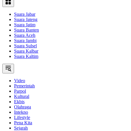
Suara Jabar
Suara Jateng
Suara Jatim
Suara Banten
Suara Aceh
Suara Jambi
Suara Sulsel
Suara Kalbar
Suara Kaltim
Video
Pemerintah
Parpol
Kultural
Ekbis
Olahraga
Intekno
Lifestyle
Pena Kita
Sejarah