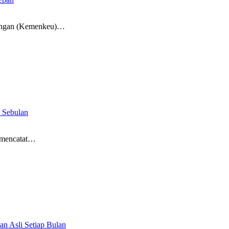
uangan (Kemenkeu)…
 Sebulan
 mencatat…
an Asli Setiap Bulan