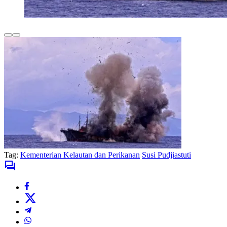
Tag:
Kementerian Kelautan dan Perikanan
Susi Pudjiastuti