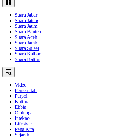
Suara Jabar
Suara Jateng
Suara Jatim
Suara Banten
Suara Aceh
Suara Jambi
Suara Sulsel
Suara Kalbar
Suara Kaltim
Video
Pemerintah
Parpol
Kultural
Ekbis
Olahraga
Intekno
Lifestyle
Pena Kita
Sejarah