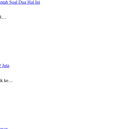
tah Soal Dua Hal Ini
PR…
 Juta
tik ke…
epan