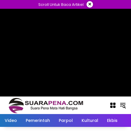
Langsung
×
Scroll Untuk Baca Artikel
ke
konten
Video
Pemerintah
Parpol
Kultural
Ekbis
O