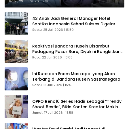
Rabu, 29 Juli 2026 | 12:30
43 Anak Jadi General Manager Hotel
Santika Indonesia Sehari Sukses Digelar
Sabtu, 25 Juli 2026 | 15:50
Reaktivasi Bandara Husein Disambut
Pedagang Pasar Baru, Diyakini Bangkitkan
Kembali Ekonomi Bandung
Rabu, 22 Juli 2026 | 13:05
Ini Rute dan Enam Maskapai yang Akan
Terbang di Bandara Husein Sastranegara
Sabtu, 18 Juli 2026 | 15:49
OPPO Reno16 Series Hadir sebagai “Trendy
Shoot Bestie”, Bikin Konten Kreator Makin
Betah
Jumat, 17 Juli 2026 | 15:58
Wastra Dewi Sambi Jadi Magnet di