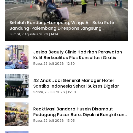
Setelah Bandung-Lampung, Wings Air Buka Rute
Bandung-Palembang Direspons Langsung
Penumpang
Jumat, 7 Agustus 2026 | 14:14
Jesica Beauty Clinic Hadirkan Perawatan
Kulit Berkualitas Plus Konsultasi Gratis
Rabu, 29 Juli 2026 | 12:30
43 Anak Jadi General Manager Hotel
Santika Indonesia Sehari Sukses Digelar
Sabtu, 25 Juli 2026 | 15:50
Reaktivasi Bandara Husein Disambut
Pedagang Pasar Baru, Diyakini Bangkitkan
Kembali Ekonomi Bandung
Rabu, 22 Juli 2026 | 13:05