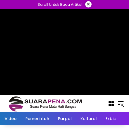
Langsung
×
Scroll Untuk Baca Artikel
ke
konten
Video
Pemerintah
Parpol
Kultural
Ekbis
O