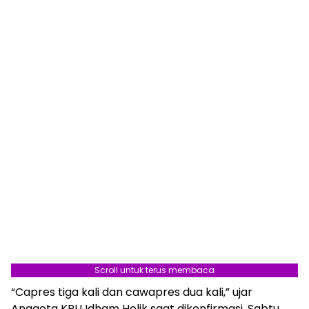
Scroll untuk terus membaca
“Capres tiga kali dan cawapres dua kali,” ujar
Anggota KPU Idham Holik saat dikonfirmasi, Sabtu