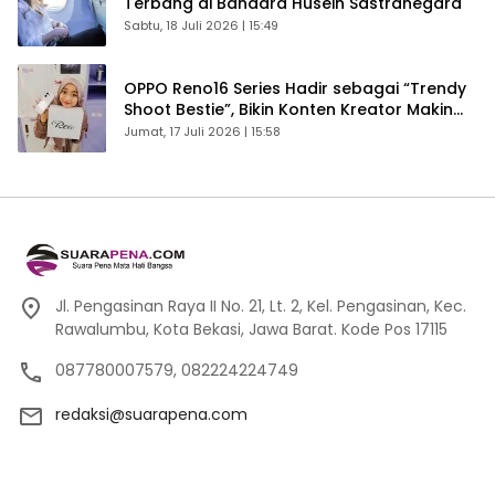
Terbang di Bandara Husein Sastranegara
Sabtu, 18 Juli 2026 | 15:49
OPPO Reno16 Series Hadir sebagai “Trendy
Shoot Bestie”, Bikin Konten Kreator Makin
Betah
Jumat, 17 Juli 2026 | 15:58
Jl. Pengasinan Raya II No. 21, Lt. 2, Kel. Pengasinan, Kec.
Rawalumbu, Kota Bekasi, Jawa Barat. Kode Pos 17115
087780007579, 082224224749
redaksi@suarapena.com