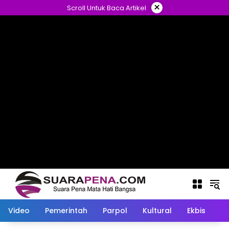
Langsung
×
Scroll Untuk Baca Artikel
ke
konten
Video
Pemerintah
Parpol
Kultural
Ekbis
O