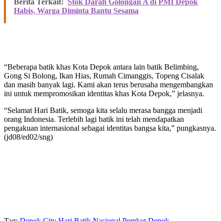
Berita Terkait:
Stok Darah Golongan A di PMI Depok
Habis, Warga Diminta Bantu Sesama
“Beberapa batik khas Kota Depok antara lain batik Belimbing,
Gong Si Bolong, Ikan Hias, Rumah Cimanggis, Topeng Cisalak
dan masih banyak lagi. Kami akan terus berusaha mengembangkan
ini untuk mempromosikan identitas khas Kota Depok,” jelasnya.
“Selamat Hari Batik, semoga kita selalu merasa bangga menjadi
orang Indonesia. Terlebih lagi batik ini telah mendapatkan
pengakuan internasional sebagai identitas bangsa kita,” pungkasnya.
(jd08/ed02/sng)
Tag:
Depok City
Hari Batik Nasional
Pemkot Depok