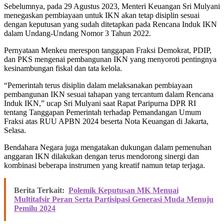
Sebelumnya, pada 29 Agustus 2023, Menteri Keuangan Sri Mulyani
menegaskan pembiayaan untuk IKN akan tetap disiplin sesuai
dengan keputusan yang sudah ditetapkan pada Rencana Induk IKN
dalam Undang-Undang Nomor 3 Tahun 2022.
Pernyataan Menkeu merespon tanggapan Fraksi Demokrat, PDIP,
dan PKS mengenai pembangunan IKN yang menyoroti pentingnya
kesinambungan fiskal dan tata kelola.
“Pemerintah terus disiplin dalam melaksanakan pembiayaan
pembangunan IKN sesuai tahapan yang tercantum dalam Rencana
Induk IKN,” ucap Sri Mulyani saat Rapat Paripurna DPR RI
tentang Tanggapan Pemerintah terhadap Pemandangan Umum
Fraksi atas RUU APBN 2024 beserta Nota Keuangan di Jakarta,
Selasa.
Bendahara Negara juga mengatakan dukungan dalam pemenuhan
anggaran IKN dilakukan dengan terus mendorong sinergi dan
kombinasi beberapa instrumen yang kreatif namun tetap terjaga.
Berita Terkait:
Polemik Keputusan MK Menuai
Multitafsir Peran Serta Partisipasi Generasi Muda Menuju
Pemilu 2024