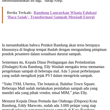
mensosialisasikan ini lagi,” harap Asep.
Berita Terkait:
Bandung Luncurkan Wisata Edukasi
‘Baca Sajak’, Transformasi Sampah Menjadi Energi
Ia menambahkan bahwa Pemkot Bandung akan terus berupaya
khususnya di lingkup tempat ibadah dengan mengundang pimpinan
pondok pesantren dalam sosialisasi darurat sampah.
Sementara itu, Kepala Dinas Perdagangan dan Perindustrian
(Disdagin) Kota Bandung, Elly Wasliah mengaku terus memantau
pengelolaan sampah di beberapa mal. Ada 5 pusat perbelanjaan
yang sudah mengikuti jejak PVJ dalam mengelola sampah.
“Yaitu TSM, Ubertos, The botanical, Balubur Town Square.
Beberapa Mall sudah melakukan pemilahan sampah ada yang
mandiri ada yang pihak vendor, misal MIM,” jelas Elly.
Menurut Kepala Dinas Pemuda dan Olahraga (Dispora) Kota
Bandung, Eddy Marwoto, sudah ada 3.000 pelajar yang siap
menjadi relawan penanggulangan sampah di Kota Bandung.