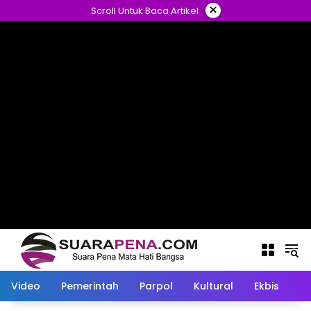
Langsung
×
Scroll Untuk Baca Artikel
ke
konten
Video
Pemerintah
Parpol
Kultural
Ekbis
O