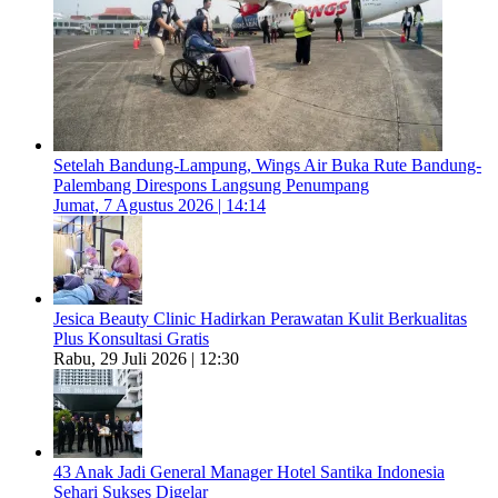
Setelah Bandung-Lampung, Wings Air Buka Rute Bandung-
Palembang Direspons Langsung Penumpang
Jumat, 7 Agustus 2026 | 14:14
Jesica Beauty Clinic Hadirkan Perawatan Kulit Berkualitas
Plus Konsultasi Gratis
Rabu, 29 Juli 2026 | 12:30
43 Anak Jadi General Manager Hotel Santika Indonesia
Sehari Sukses Digelar