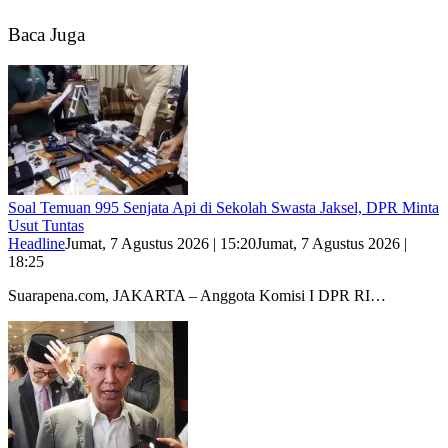
Baca Juga
Soal Temuan 995 Senjata Api di Sekolah Swasta Jaksel, DPR Minta
Usut Tuntas
Headline
Jumat, 7 Agustus 2026 | 15:20
Jumat, 7 Agustus 2026 |
18:25
Suarapena.com, JAKARTA – Anggota Komisi I DPR RI…