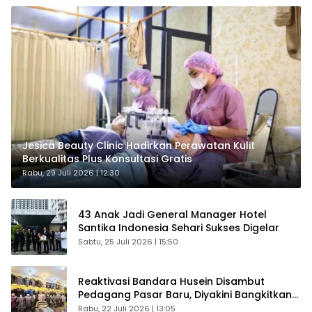
Jesica Beauty Clinic Hadirkan Perawatan Kulit
Berkualitas Plus Konsultasi Gratis
Rabu, 29 Juli 2026 | 12:30
43 Anak Jadi General Manager Hotel
Santika Indonesia Sehari Sukses Digelar
Sabtu, 25 Juli 2026 | 15:50
Reaktivasi Bandara Husein Disambut
Pedagang Pasar Baru, Diyakini Bangkitkan
Kembali Ekonomi Bandung
Rabu, 22 Juli 2026 | 13:05