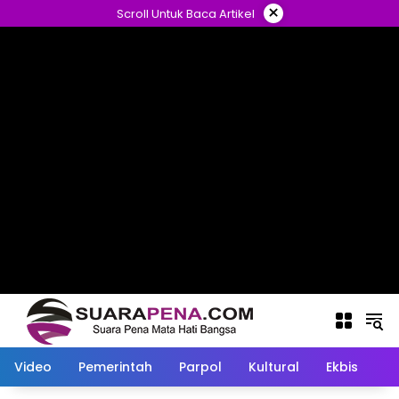
Langsung
×
Scroll Untuk Baca Artikel
ke
konten
Video
Pemerintah
Parpol
Kultural
Ekbis
O