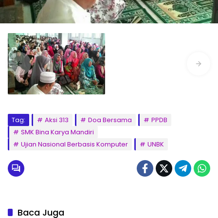
Tag:
Aksi 313
Doa Bersama
PPDB
SMK Bina Karya Mandiri
Ujian Nasional Berbasis Komputer
UNBK
Baca Juga