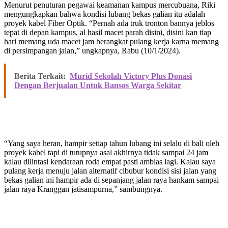
Menurut penuturan pegawai keamanan kampus mercubuana, Riki
mengungkapkan bahwa kondisi lubang bekas galian itu adalah
proyek kabel Fiber Optik. “Pernah ada truk tronton bannya jeblos
tepat di depan kampus, al hasil macet parah disini, disini kan tiap
hari memang uda macet jam berangkat pulang kerja karna memang
di persimpangan jalan,” ungkapnya, Rabu (10/1/2024).
Berita Terkait:
Murid Sekolah Victory Plus Donasi
Dengan Berjualan Untuk Bansos Warga Sekitar
“Yang saya heran, hampir setiap tahun lubang ini selalu di bali oleh
proyek kabel tapi di tutupnya asal akhirnya tidak sampai 24 jam
kalau dilintasi kendaraan roda empat pasti amblas lagi. Kalau saya
pulang kerja menuju jalan alternatif cibubur kondisi sisi jalan yang
bekas galian ini hampir ada di sepanjang jalan raya hankam sampai
jalan raya Kranggan jatisampurna,” sambungnya.