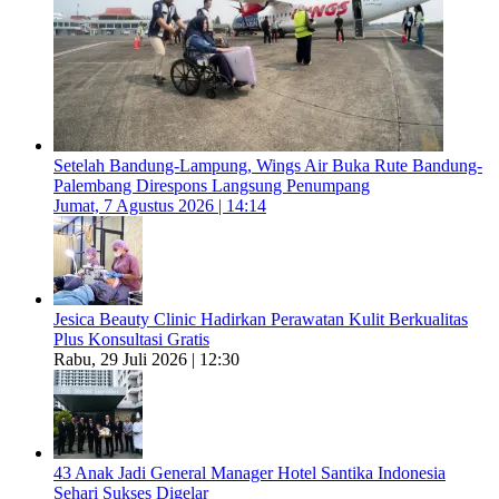
Setelah Bandung-Lampung, Wings Air Buka Rute Bandung-
Palembang Direspons Langsung Penumpang
Jumat, 7 Agustus 2026 | 14:14
Jesica Beauty Clinic Hadirkan Perawatan Kulit Berkualitas
Plus Konsultasi Gratis
Rabu, 29 Juli 2026 | 12:30
43 Anak Jadi General Manager Hotel Santika Indonesia
Sehari Sukses Digelar