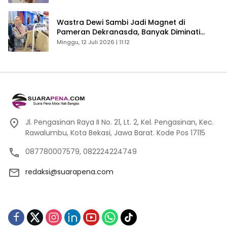
Wastra Dewi Sambi Jadi Magnet di
Pameran Dekranasda, Banyak Diminati
Pengunjung
Minggu, 12 Juli 2026 | 11:12
Jl. Pengasinan Raya II No. 21, Lt. 2, Kel. Pengasinan, Kec.
Rawalumbu, Kota Bekasi, Jawa Barat. Kode Pos 17115
087780007579, 082224224749
redaksi@suarapena.com