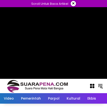
Langsung
×
Scroll Untuk Baca Artikel
ke
konten
Video
Pemerintah
Parpol
Kultural
Ekbis
O