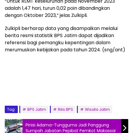
“Untuk RLMT keseluruhan pada November 2023
adalah 1,47 hari, turun 0,02 poin dibandingkan
dengan Oktober 2023,” jelas Zulkipli.
Zulkipli berharap data yang disampaikan melalui
berita resmi statistik BPS Jatim dapat dijadikan
referensi bagi pemangku kepentingan dalam
merumuskan kebijakan pada tahun 2024. (sng/ant)
Tag:
BPS Jatim
Rilis BPS
Wisata Jatim
Pinisi Adama-Tungguma Jadi Panggung
Sumpah Jabatan Pejabat Pemkot Makassar