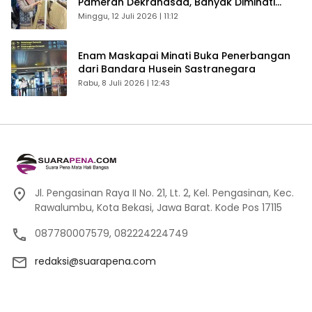
Pameran Dekranasda, Banyak Diminati
Pengunjung
Minggu, 12 Juli 2026 | 11:12
Enam Maskapai Minati Buka Penerbangan
dari Bandara Husein Sastranegara
Rabu, 8 Juli 2026 | 12:43
Jl. Pengasinan Raya II No. 21, Lt. 2, Kel. Pengasinan, Kec.
Rawalumbu, Kota Bekasi, Jawa Barat. Kode Pos 17115
087780007579, 082224224749
redaksi@suarapena.com