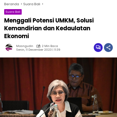
Beranda
Suara Bali
Suara Bali
Menggali Potensi UMKM, Solusi
Kemandirian dan Kedaulatan
Ekonomi
Masngudin
2 Min Baca
Senin, 11 Desember 2023 | 11:39