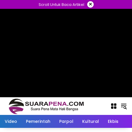
Langsung
×
Scroll Untuk Baca Artikel
ke
konten
Video
Pemerintah
Parpol
Kultural
Ekbis
O