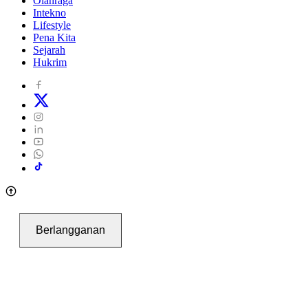
Olahraga
Intekno
Lifestyle
Pena Kita
Sejarah
Hukrim
Berlangganan