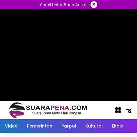
Langsung
×
Scroll Untuk Baca Artikel
ke
konten
Video
Pemerintah
Parpol
Kultural
Ekbis
O