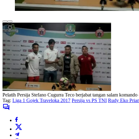
Pelatih Persija Stefano Cugurra Teco berjabat tangan salam koman
Tag:
Liga 1 Gojek Traveloka 2017
Persija vs PS TNI
Rudy Eko Pria