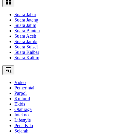
Suara Jabar
Suara Jateng
Suara Jatim
Suara Banten
Suara Aceh
Suara Jambi
Suara Sulsel
Suara Kalbar
Suara Kaltim
Video
Pemerintah
Parpol
Kultural
Ekbis
Olahraga
Intekno
Lifestyle
Pena Kita
Sejarah