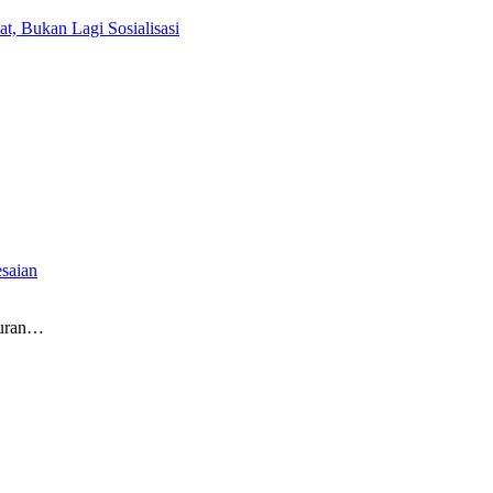
, Bukan Lagi Sosialisasi
esaian
turan…