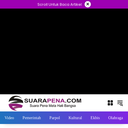
Langsung
×
Scroll Untuk Baca Artikel
ke
konten
Video
Pemerintah
Parpol
Kultural
Ekbis
Olahraga