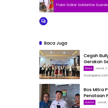
Fraksi Golkar Solidaritas Sua
Baca Juga
Cegah Bully
Gerakan S
News
Jumat, 7 
Suarapena.com,
Bos Mitra 
Penataan Pa
Hukrim
Jumat, 