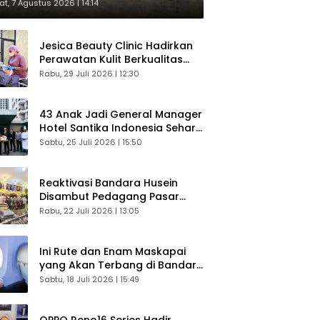
respons Langsung Penumpang
t, 7 Agustus 2026 | 14:14
Jesica Beauty Clinic Hadirkan
Perawatan Kulit Berkualitas
Plus Konsultasi Gratis
Rabu, 29 Juli 2026 | 12:30
43 Anak Jadi General Manager
Hotel Santika Indonesia Sehari
Sukses Digelar
Sabtu, 25 Juli 2026 | 15:50
Reaktivasi Bandara Husein
Disambut Pedagang Pasar
Baru, Diyakini Bangkitkan
Rabu, 22 Juli 2026 | 13:05
Kembali Ekonomi Bandung
Ini Rute dan Enam Maskapai
yang Akan Terbang di Bandara
Husein Sastranegara
Sabtu, 18 Juli 2026 | 15:49
OPPO Reno16 Series Hadir