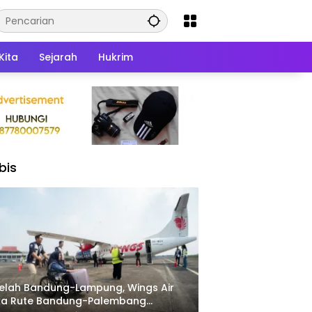
Kita
Sejarah
Hukrim
bis
elah Bandung-Lampung, Wings Air
ka Rute Bandung-Palembang