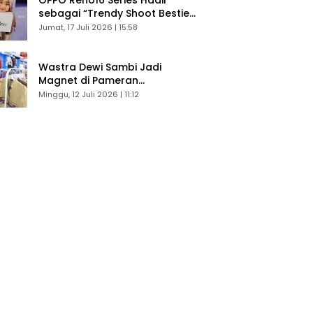
sebagai “Trendy Shoot Bestie”,
Bikin Konten Kreator Makin
Jumat, 17 Juli 2026 | 15:58
Betah
Wastra Dewi Sambi Jadi
Magnet di Pameran
Dekranasda, Banyak Diminati
Minggu, 12 Juli 2026 | 11:12
Pengunjung