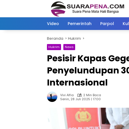
Langsung
ke
konten
Video
Pemerintah
Parpol
Kul
Beranda
Hukrim
Hukrim
News
Pesisir Kapas Gege
Penyelundupan 30
Internasional
Vivi Alfia
2 Min Baca
Senin, 28 Juli 2025 | 17:00