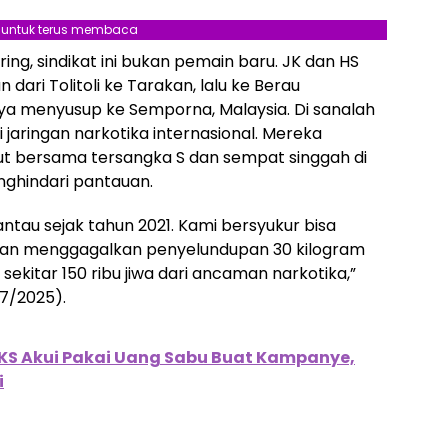
l untuk terus membaca
g, sindikat ini bukan pemain baru. JK dan HS
dari Tolitoli ke Tarakan, lalu ke Berau
ya menyusup ke Semporna, Malaysia. Di sanalah
jaringan narkotika internasional. Mereka
laut bersama tersangka S dan sempat singgah di
nghindari pantauan.
antau sejak tahun 2021. Kami bersyukur bisa
ngan menggagalkan penyelundupan 30 kilogram
ekitar 150 ribu jiwa dari ancaman narkotika,”
7/2025).
 PKS Akui Pakai Uang Sabu Buat Kampanye,
i