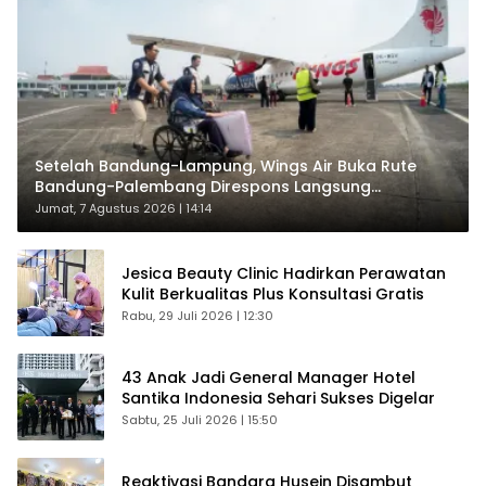
Setelah Bandung-Lampung, Wings Air Buka Rute
Bandung-Palembang Direspons Langsung
Penumpang
Jumat, 7 Agustus 2026 | 14:14
Jesica Beauty Clinic Hadirkan Perawatan
Kulit Berkualitas Plus Konsultasi Gratis
Rabu, 29 Juli 2026 | 12:30
43 Anak Jadi General Manager Hotel
Santika Indonesia Sehari Sukses Digelar
Sabtu, 25 Juli 2026 | 15:50
Reaktivasi Bandara Husein Disambut