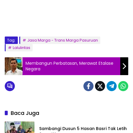
Tag:
Jasa Marga - Trans Marga Pasuruan
Lalulintas
Membangun Perbatasan, Merawat Etalase
Negara
Baca Juga
Sambangi Dusun 5 Hasan Basri Tak Letih