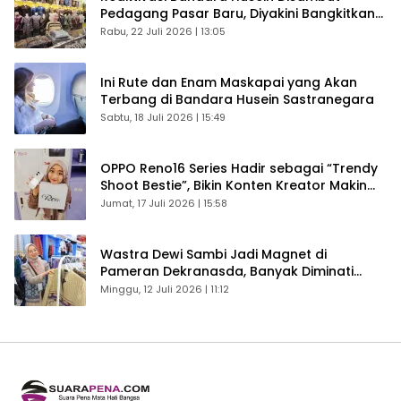
Pedagang Pasar Baru, Diyakini Bangkitkan
Kembali Ekonomi Bandung
Rabu, 22 Juli 2026 | 13:05
Ini Rute dan Enam Maskapai yang Akan
Terbang di Bandara Husein Sastranegara
Sabtu, 18 Juli 2026 | 15:49
OPPO Reno16 Series Hadir sebagai “Trendy
Shoot Bestie”, Bikin Konten Kreator Makin
Betah
Jumat, 17 Juli 2026 | 15:58
Wastra Dewi Sambi Jadi Magnet di
Pameran Dekranasda, Banyak Diminati
Pengunjung
Minggu, 12 Juli 2026 | 11:12