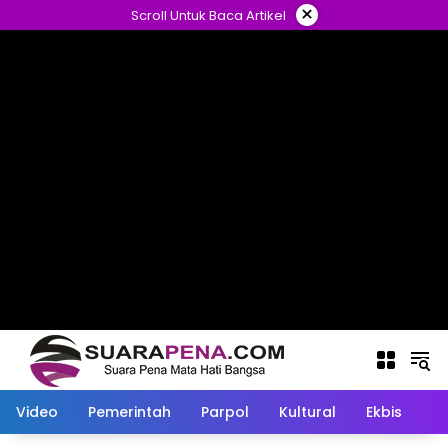
Langsung
×
Scroll Untuk Baca Artikel
ke
konten
Video
Pemerintah
Parpol
Kultural
Ekbis
O