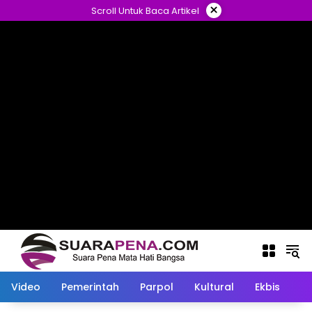
Langsung
×
Scroll Untuk Baca Artikel
ke
konten
Video
Pemerintah
Parpol
Kultural
Ekbis
O