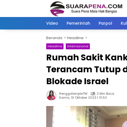
Langsung
ke
konten
Video
Pemerintah
Parpol
Kul
Beranda
Headline
Headline
Internasional
Rumah Sakit Kank
Terancam Tutup d
Blokade Israel
RenggotempleTM
3 Min Baca
Kamis, 19 Oktober 2023 | 10:53