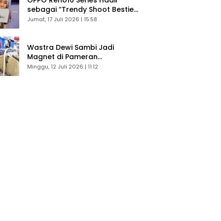
sebagai “Trendy Shoot Bestie”,
Bikin Konten Kreator Makin
Jumat, 17 Juli 2026 | 15:58
Betah
Wastra Dewi Sambi Jadi
Magnet di Pameran
Dekranasda, Banyak Diminati
Minggu, 12 Juli 2026 | 11:12
Pengunjung