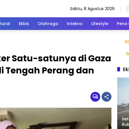
Sabtu, 8 Agustus 2026
tural
Ekbis
Olahraga
Intekno
Lifestyle
Pena 
er Satu-satunya di Gaza
i Tengah Perang dan
Ek
Set
Bu