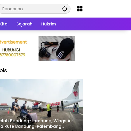
Kita
Sejarah
Hukrim
bis
elah Bandung-Lampung, Wings Air
ka Rute Bandung-Palembang