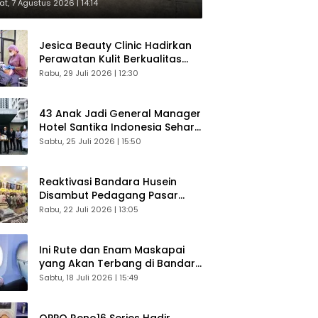
respons Langsung Penumpang
t, 7 Agustus 2026 | 14:14
Jesica Beauty Clinic Hadirkan
Perawatan Kulit Berkualitas
Plus Konsultasi Gratis
Rabu, 29 Juli 2026 | 12:30
43 Anak Jadi General Manager
Hotel Santika Indonesia Sehari
Sukses Digelar
Sabtu, 25 Juli 2026 | 15:50
Reaktivasi Bandara Husein
Disambut Pedagang Pasar
Baru, Diyakini Bangkitkan
Rabu, 22 Juli 2026 | 13:05
Kembali Ekonomi Bandung
Ini Rute dan Enam Maskapai
yang Akan Terbang di Bandara
Husein Sastranegara
Sabtu, 18 Juli 2026 | 15:49
OPPO Reno16 Series Hadir