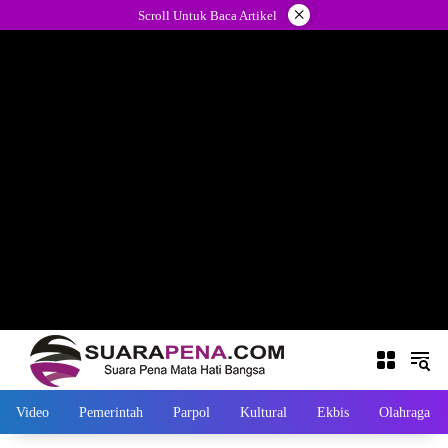
Langsung
×
Scroll Untuk Baca Artikel
ke
konten
Video
Pemerintah
Parpol
Kultural
Ekbis
Olahraga