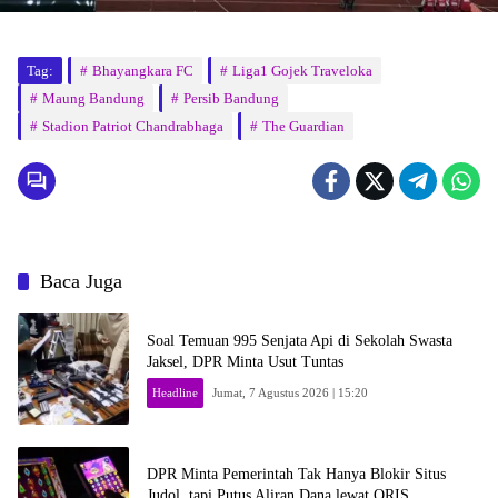
Tag:
Bhayangkara FC
Liga1 Gojek Traveloka
Maung Bandung
Persib Bandung
Stadion Patriot Chandrabhaga
The Guardian
Baca Juga
Soal Temuan 995 Senjata Api di Sekolah Swasta
Jaksel, DPR Minta Usut Tuntas
Headline
Jumat, 7 Agustus 2026 | 15:20
DPR Minta Pemerintah Tak Hanya Blokir Situs
Judol, tapi Putus Aliran Dana lewat QRIS