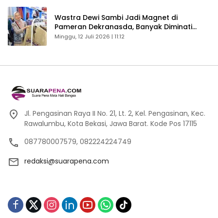
Wastra Dewi Sambi Jadi Magnet di
Pameran Dekranasda, Banyak Diminati
Pengunjung
Minggu, 12 Juli 2026 | 11:12
Jl. Pengasinan Raya II No. 21, Lt. 2, Kel. Pengasinan, Kec.
Rawalumbu, Kota Bekasi, Jawa Barat. Kode Pos 17115
087780007579, 082224224749
redaksi@suarapena.com