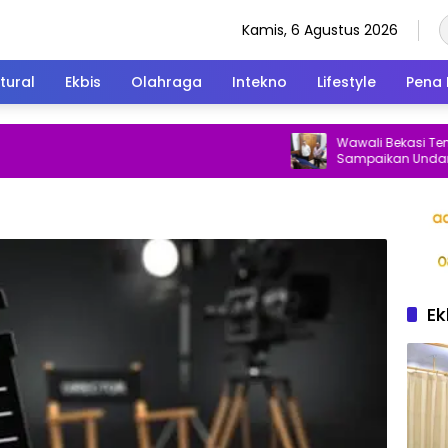
Kamis, 6 Agustus 2026
tural
Ekbis
Olahraga
Intekno
Lifestyle
Pena 
Wawali Bekasi Temui Putr
Sampaikan Undangan P
ke Istana Negara
Ek