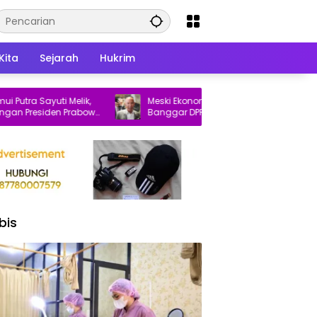
Kita
Sejarah
Hukrim
a Sayuti Melik,
Meski Ekonomi Tumbuh 5,29 Persen,
residen Prabowo
Banggar DPR Ingatkan Pemerintah Soal
Dua Hal Ini
bis