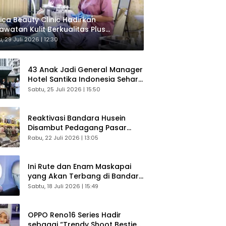
ica Beauty Clinic Hadirkan
awatan Kulit Berkualitas Plus
sultasi Gratis
, 29 Juli 2026 | 12:30
43 Anak Jadi General Manager
Hotel Santika Indonesia Sehari
Sukses Digelar
Sabtu, 25 Juli 2026 | 15:50
Reaktivasi Bandara Husein
Disambut Pedagang Pasar
Baru, Diyakini Bangkitkan
Rabu, 22 Juli 2026 | 13:05
Kembali Ekonomi Bandung
Ini Rute dan Enam Maskapai
yang Akan Terbang di Bandara
Husein Sastranegara
Sabtu, 18 Juli 2026 | 15:49
OPPO Reno16 Series Hadir
sebagai “Trendy Shoot Bestie”,