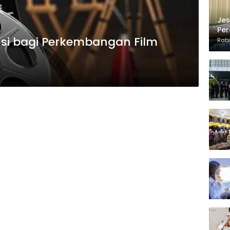
Jes
Per
busi bagi Perkembangan Film
Kon
Rabu