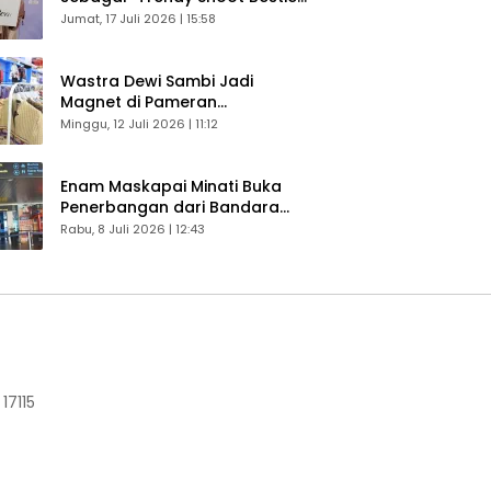
Bikin Konten Kreator Makin
Jumat, 17 Juli 2026 | 15:58
Betah
Wastra Dewi Sambi Jadi
Magnet di Pameran
Dekranasda, Banyak Diminati
Minggu, 12 Juli 2026 | 11:12
Pengunjung
Enam Maskapai Minati Buka
Penerbangan dari Bandara
Husein Sastranegara
Rabu, 8 Juli 2026 | 12:43
17115