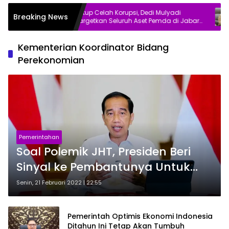
t
Tutup Celah Korupsi, Dedi Mulyadi
DPR
Breaking News
Targetkan Seluruh Aset Pemda di Jabar
Pub
Bersertifikat dalam Tiga Tahun
Kementerian Koordinator Bidang
Perekonomian
Pemerintahan
Soal Polemik JHT, Presiden Beri
Sinyal ke Pembantunya Untuk
Revisi
Senin, 21 Februari 2022 | 22:55
Pemerintah Optimis Ekonomi Indonesia
Ditahun Ini Tetap Akan Tumbuh