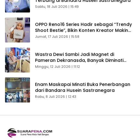
Terbang di Bandara Husein Sastranegara
Sabtu, 18 Juli 2026 | 15:49
OPPO Reno16 Series Hadir sebagai “Trendy
Shoot Bestie”, Bikin Konten Kreator Makin
Betah
Jumat, 17 Juli 2026 | 15:58
Wastra Dewi Sambi Jadi Magnet di
Pameran Dekranasda, Banyak Diminati
Pengunjung
Minggu, 12 Juli 2026 | 11:12
Enam Maskapai Minati Buka Penerbangan
dari Bandara Husein Sastranegara
Rabu, 8 Juli 2026 | 12:43