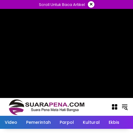
Langsung
×
Scroll Untuk Baca Artikel
ke
konten
Video
Pemerintah
Parpol
Kultural
Ekbis
O