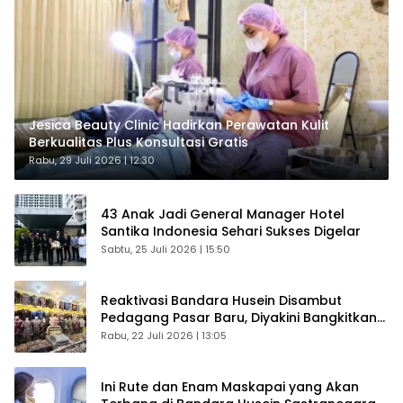
Jesica Beauty Clinic Hadirkan Perawatan Kulit
Berkualitas Plus Konsultasi Gratis
Rabu, 29 Juli 2026 | 12:30
43 Anak Jadi General Manager Hotel
Santika Indonesia Sehari Sukses Digelar
Sabtu, 25 Juli 2026 | 15:50
Reaktivasi Bandara Husein Disambut
Pedagang Pasar Baru, Diyakini Bangkitkan
Kembali Ekonomi Bandung
Rabu, 22 Juli 2026 | 13:05
Ini Rute dan Enam Maskapai yang Akan