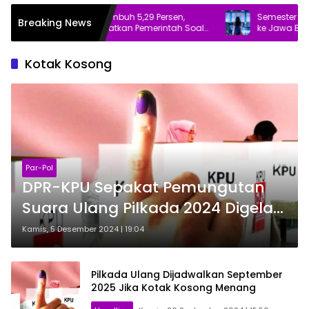
Meski Ekonomi Tumbuh 5,29 Persen,
Semester I 2026, 
Breaking News
Banggar DPR Ingatkan Pemerintah Soal
ke Jawa Barat Temb
Dua Hal Ini
Kotak Kosong
Par-Pol
DPR-KPU Sepakat Pemungutan
Suara Ulang Pilkada 2024 Digelar
Agustus 2025
Kamis, 5 Desember 2024 | 19:04
Pilkada Ulang Dijadwalkan September
2025 Jika Kotak Kosong Menang