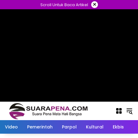
Langsung
×
Scroll Untuk Baca Artikel
ke
konten
Video
Pemerintah
Parpol
Kultural
Ekbis
O