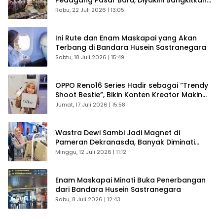
Pedagang Pasar Baru, Diyakini Bangkitkan
Kembali Ekonomi Bandung
Rabu, 22 Juli 2026 | 13:05
Ini Rute dan Enam Maskapai yang Akan
Terbang di Bandara Husein Sastranegara
Sabtu, 18 Juli 2026 | 15:49
OPPO Reno16 Series Hadir sebagai “Trendy
Shoot Bestie”, Bikin Konten Kreator Makin
Betah
Jumat, 17 Juli 2026 | 15:58
Wastra Dewi Sambi Jadi Magnet di
Pameran Dekranasda, Banyak Diminati
Pengunjung
Minggu, 12 Juli 2026 | 11:12
Enam Maskapai Minati Buka Penerbangan
dari Bandara Husein Sastranegara
Rabu, 8 Juli 2026 | 12:43