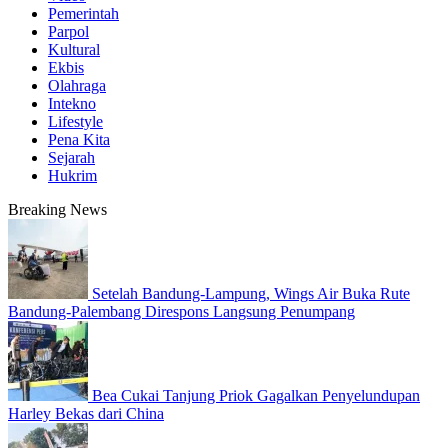
Pemerintah
Parpol
Kultural
Ekbis
Olahraga
Intekno
Lifestyle
Pena Kita
Sejarah
Hukrim
Breaking News
Setelah Bandung-Lampung, Wings Air Buka Rute
Bandung-Palembang Direspons Langsung Penumpang
Bea Cukai Tanjung Priok Gagalkan Penyelundupan
Harley Bekas dari China