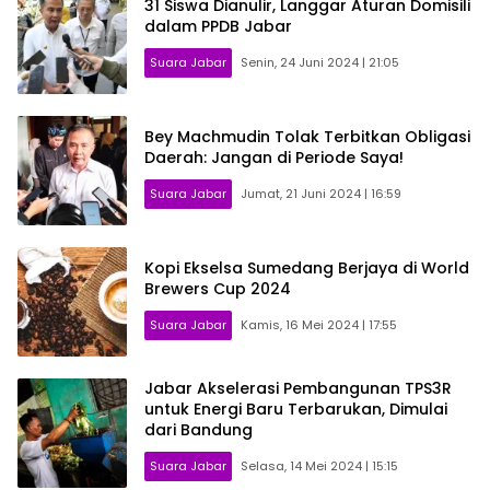
31 Siswa Dianulir, Langgar Aturan Domisili
dalam PPDB Jabar
Suara Jabar
Senin, 24 Juni 2024 | 21:05
Bey Machmudin Tolak Terbitkan Obligasi
Daerah: Jangan di Periode Saya!
Suara Jabar
Jumat, 21 Juni 2024 | 16:59
Kopi Ekselsa Sumedang Berjaya di World
Brewers Cup 2024
Suara Jabar
Kamis, 16 Mei 2024 | 17:55
Jabar Akselerasi Pembangunan TPS3R
untuk Energi Baru Terbarukan, Dimulai
dari Bandung
Suara Jabar
Selasa, 14 Mei 2024 | 15:15