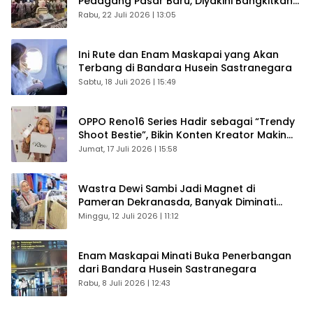
Pedagang Pasar Baru, Diyakini Bangkitkan
Kembali Ekonomi Bandung
Rabu, 22 Juli 2026 | 13:05
Ini Rute dan Enam Maskapai yang Akan
Terbang di Bandara Husein Sastranegara
Sabtu, 18 Juli 2026 | 15:49
OPPO Reno16 Series Hadir sebagai “Trendy
Shoot Bestie”, Bikin Konten Kreator Makin
Betah
Jumat, 17 Juli 2026 | 15:58
Wastra Dewi Sambi Jadi Magnet di
Pameran Dekranasda, Banyak Diminati
Pengunjung
Minggu, 12 Juli 2026 | 11:12
Enam Maskapai Minati Buka Penerbangan
dari Bandara Husein Sastranegara
Rabu, 8 Juli 2026 | 12:43