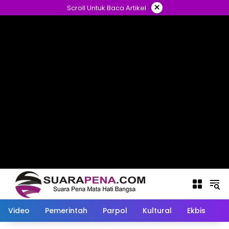
Langsung
×
Scroll Untuk Baca Artikel
ke
konten
Video
Pemerintah
Parpol
Kultural
Ekbis
O