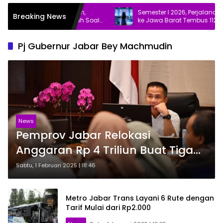
Tumbuh 5,29 Persen,
Semester I 2026, Perjalanan Wisata
Breaking News
gatkan Pemerintah Soal
ke Jawa Barat Tembus 112,12 Juta
Pj Gubernur Jabar Bey Machmudin
News
Pemprov Jabar Relokasi
Anggaran Rp 4 Triliun Buat Tiga
Sektor Ini
Sabtu, 1 Februari 2025 | 18:46
Metro Jabar Trans Layani 6 Rute dengan
Tarif Mulai dari Rp2.000