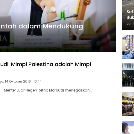
Set
Bu
Di
Juma
rintah dalam Mendukung
udi: Mimpi Palestina adalah Mimpi
u, 14 Oktober 2018 | 13:44
– Menter Luar Negeri Retno Marsudi menegaskan…