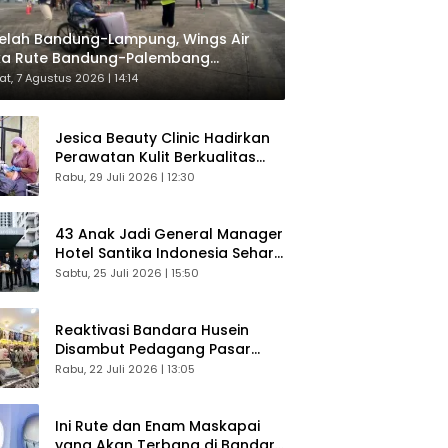
elah Bandung-Lampung, Wings Air
ka Rute Bandung-Palembang
respons Langsung Penumpang
t, 7 Agustus 2026 | 14:14
Jesica Beauty Clinic Hadirkan
Perawatan Kulit Berkualitas
Plus Konsultasi Gratis
Rabu, 29 Juli 2026 | 12:30
43 Anak Jadi General Manager
Hotel Santika Indonesia Sehari
Sukses Digelar
Sabtu, 25 Juli 2026 | 15:50
Reaktivasi Bandara Husein
Disambut Pedagang Pasar
Baru, Diyakini Bangkitkan
Rabu, 22 Juli 2026 | 13:05
Kembali Ekonomi Bandung
Ini Rute dan Enam Maskapai
yang Akan Terbang di Bandara