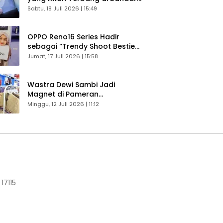
Husein Sastranegara
Sabtu, 18 Juli 2026 | 15:49
OPPO Reno16 Series Hadir
sebagai “Trendy Shoot Bestie”,
Bikin Konten Kreator Makin
Jumat, 17 Juli 2026 | 15:58
Betah
Wastra Dewi Sambi Jadi
Magnet di Pameran
Dekranasda, Banyak Diminati
Minggu, 12 Juli 2026 | 11:12
Pengunjung
17115