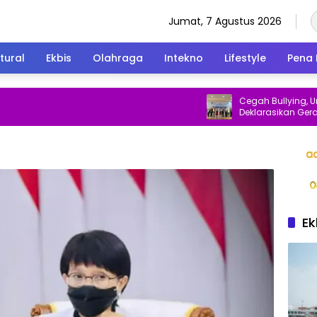
Jumat, 7 Agustus 2026
tural
Ekbis
Olahraga
Intekno
Lifestyle
Pena 
Cegah Bullying, Unity S
Deklarasikan Gerakan 
dan Ramah Anak
Ek