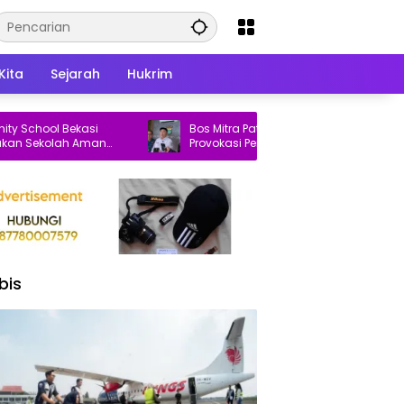
Kita
Sejarah
Hukrim
chool Bekasi
Bos Mitra Patriot Laporkan Dugaan
Sekolah Aman
Provokasi Penataan Pasar Baru Bekasi ke
Polisi
bis