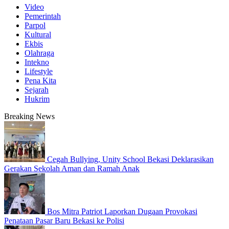
Video
Pemerintah
Parpol
Kultural
Ekbis
Olahraga
Intekno
Lifestyle
Pena Kita
Sejarah
Hukrim
Breaking News
Cegah Bullying, Unity School Bekasi Deklarasikan
Gerakan Sekolah Aman dan Ramah Anak
Bos Mitra Patriot Laporkan Dugaan Provokasi
Penataan Pasar Baru Bekasi ke Polisi